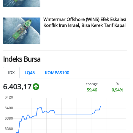
Wintermar Offshore (WINS) Efek Eskalasi
Konflik Iran Israel, Bisa Kerek Tarif Kapal
Indeks Bursa
IDX
LQ45
KOMPAS100
change
%
6.403,17
59,46
0,94%