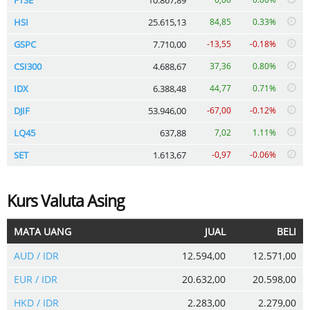
HSI
25.615,13
84,85
0.33%
GSPC
7.710,00
-13,55
-0.18%
CSI300
4.688,67
37,36
0.80%
IDX
6.388,48
44,77
0.71%
DJIF
53.946,00
-67,00
-0.12%
LQ45
637,88
7,02
1.11%
SET
1.613,67
-0,97
-0.06%
Kurs Valuta Asing
MATA UANG
JUAL
BELI
AUD / IDR
12.594,00
12.571,00
EUR / IDR
20.632,00
20.598,00
HKD / IDR
2.283,00
2.279,00