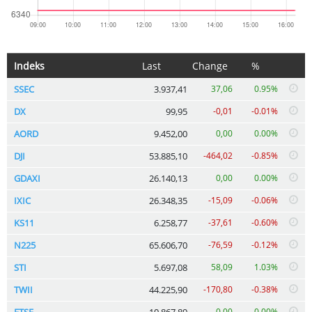
Indeks
Last
Change
%
SSEC
3.937,41
37,06
0.95%
DX
99,95
-0,01
-0.01%
AORD
9.452,00
0,00
0.00%
DJI
53.885,10
-464,02
-0.85%
GDAXI
26.140,13
0,00
0.00%
IXIC
26.348,35
-15,09
-0.06%
KS11
6.258,77
-37,61
-0.60%
N225
65.606,70
-76,59
-0.12%
STI
5.697,08
58,09
1.03%
TWII
44.225,90
-170,80
-0.38%
FTSE
10.867,89
0,00
0.00%