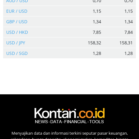
AUD / USD
0,70
0,70
EUR / USD
1,15
1,15
GBP / USD
1,34
1,34
USD / HKD
7,85
7,84
USD / JPY
158,32
158,31
USD / SGD
1,28
1,28
Menyajikan data dan informasi terkini seputar pasar keuangan,