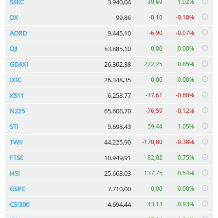
SSEC
3.940,04
39,69
1.02%
DX
99,86
-0,10
-0.10%
AORD
9.445,10
-6,90
-0.07%
DJI
53.885,10
0,00
0.00%
GDAXI
26.362,38
222,25
0.85%
IXIC
26.348,35
0,00
0.00%
KS11
6.258,77
-37,61
-0.60%
N225
65.606,70
-76,59
-0.12%
STI
5.698,43
59,44
1.05%
TWII
44.225,90
-170,80
-0.38%
FTSE
10.949,91
82,02
0.75%
HSI
25.668,03
137,75
0.54%
GSPC
7.710,00
0,00
0.00%
CSI300
4.694,44
43,13
0.93%