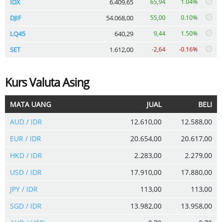
IDX
6.409,65
65,94
1.04%
DJIF
54.068,00
55,00
0.10%
LQ45
640,29
9,44
1.50%
SET
1.612,00
-2,64
-0.16%
Kurs Valuta Asing
MATA UANG
JUAL
BELI
AUD / IDR
12.610,00
12.588,00
EUR / IDR
20.654,00
20.617,00
HKD / IDR
2.283,00
2.279,00
USD / IDR
17.910,00
17.880,00
JPY / IDR
113,00
113,00
SGD / IDR
13.982,00
13.958,00