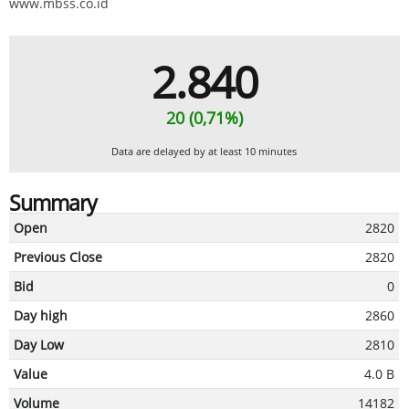
www.mbss.co.id
2.840
20 (0,71%)
Data are delayed by at least 10 minutes
Summary
Open
2820
Previous Close
2820
Bid
0
Day high
2860
Day Low
2810
Value
4.0 B
Volume
14182