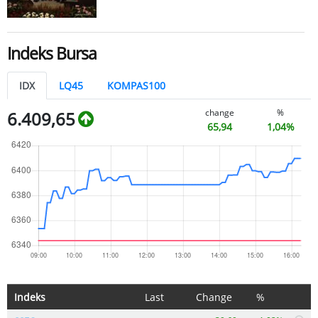
Indeks Bursa
IDX
LQ45
KOMPAS100
change
%
6.409,65
65,94
1,04%
Indeks
Last
Change
%