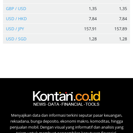
GBP / USD
1,35
1,35
USD / HKD
7,84
7,84
USD / JPY
157,91
157,89
USD / SGD
1,28
1,28
Menyajikan data dan informasi terkini seputar pasar keuangan,
reksadana, bunga deposito, ekonomi makro, komoditas, hingga
penjualan mobil. Dengan visual yang informatif dan analisis yang