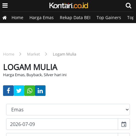
Home
Harga Emas
Rekap Data BEI
Top Gainers
Top
Home
Market
Logam Mulia
LOGAM MULIA
Harga Emas, Buyback, Silver hari ini
event