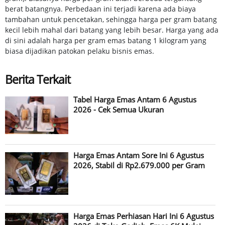
27/07/2026
BUYBACK
Rp 2.370.000
berat batangnya. Perbedaan ini terjadi karena ada biaya
tambahan untuk pencetakan, sehingga harga per gram batang
27/07/2026
GOLD
Rp 2.622.000
kecil lebih mahal dari batang yang lebih besar. Harga yang ada
26/07/2026
BUYBACK
Rp 2.352.000
di sini adalah harga per gram emas batang 1 kilogram yang
biasa dijadikan patokan pelaku bisnis emas.
26/07/2026
GOLD
Rp 2.612.000
25/07/2026
BUYBACK
Rp 2.352.000
Berita Terkait
25/07/2026
GOLD
Rp 2.612.000
24/07/2026
BUYBACK
Rp 2.345.000
Tabel Harga Emas Antam 6 Agustus
2026 - Cek Semua Ukuran
24/07/2026
GOLD
Rp 2.605.000
23/07/2026
BUYBACK
Rp 2.395.000
23/07/2026
GOLD
Rp 2.640.000
Harga Emas Antam Sore Ini 6 Agustus
22/07/2026
BUYBACK
Rp 2.386.000
2026, Stabil di Rp2.679.000 per Gram
22/07/2026
GOLD
Rp 2.635.000
21/07/2026
BUYBACK
Rp 2.372.000
21/07/2026
GOLD
Rp 2.632.000
Harga Emas Perhiasan Hari Ini 6 Agustus
20/07/2026
BUYBACK
Rp 2.341.000