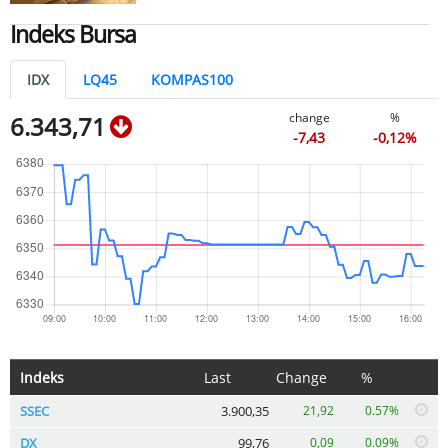
Indeks Bursa
IDX
LQ45
KOMPAS100
change
%
6.343,71
-7,43
-0,12%
Indeks
Last
Change
%
SSEC
3.900,35
21,92
0.57%
DX
99,76
0,09
0.09%