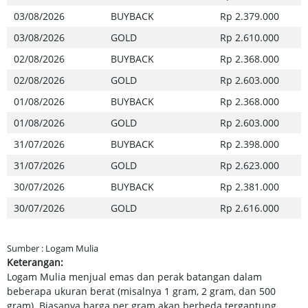
03/08/2026
BUYBACK
Rp 2.379.000
03/08/2026
GOLD
Rp 2.610.000
02/08/2026
BUYBACK
Rp 2.368.000
02/08/2026
GOLD
Rp 2.603.000
01/08/2026
BUYBACK
Rp 2.368.000
01/08/2026
GOLD
Rp 2.603.000
31/07/2026
BUYBACK
Rp 2.398.000
31/07/2026
GOLD
Rp 2.623.000
30/07/2026
BUYBACK
Rp 2.381.000
30/07/2026
GOLD
Rp 2.616.000
29/07/2026
BUYBACK
Rp 2.346.000
Sumber : Logam Mulia
29/07/2026
GOLD
Rp 2.601.000
Keterangan:
28/07/2026
BUYBACK
Rp 2.361.000
Logam Mulia menjual emas dan perak batangan dalam
beberapa ukuran berat (misalnya 1 gram, 2 gram, dan 500
28/07/2026
GOLD
Rp 2.613.000
gram). Biasanya harga per gram akan berbeda tergantung