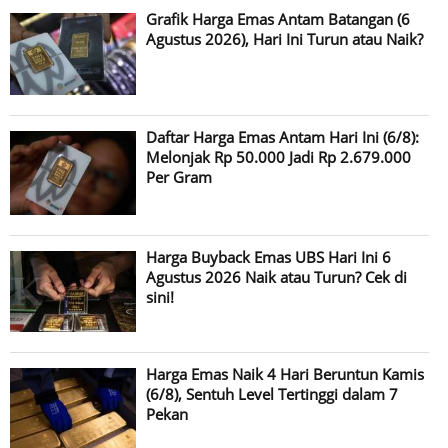
13/07/2026
GOLD
Rp 2.635.000
Grafik Harga Emas Antam Batangan (6
Agustus 2026), Hari Ini Turun atau Naik?
12/07/2026
BUYBACK
Rp 2.415.000
12/07/2026
GOLD
Rp 2.655.000
11/07/2026
BUYBACK
Rp 2.415.000
Daftar Harga Emas Antam Hari Ini (6/8):
11/07/2026
GOLD
Rp 2.655.000
Melonjak Rp 50.000 Jadi Rp 2.679.000
10/07/2026
BUYBACK
Rp 2.405.000
Per Gram
10/07/2026
GOLD
Rp 2.650.000
09/07/2026
BUYBACK
Rp 2.383.000
Harga Buyback Emas UBS Hari Ini 6
09/07/2026
GOLD
Rp 2.633.000
Agustus 2026 Naik atau Turun? Cek di
sini!
Harga Emas Naik 4 Hari Beruntun Kamis
(6/8), Sentuh Level Tertinggi dalam 7
Pekan