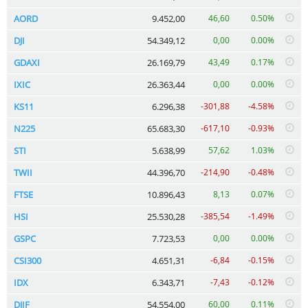
AORD
9.452,00
46,60
0.50%
DJI
54.349,12
0,00
0.00%
GDAXI
26.169,79
43,49
0.17%
IXIC
26.363,44
0,00
0.00%
KS11
6.296,38
-301,88
-4.58%
N225
65.683,30
-617,10
-0.93%
STI
5.638,99
57,62
1.03%
TWII
44.396,70
-214,90
-0.48%
FTSE
10.896,43
8,13
0.07%
HSI
25.530,28
-385,54
-1.49%
GSPC
7.723,53
0,00
0.00%
CSI300
4.651,31
-6,84
-0.15%
IDX
6.343,71
-7,43
-0.12%
DJIF
54.554,00
60,00
0.11%