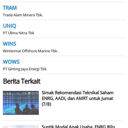
TRAM
Trada Alam Minera Tbk.
UNIQ
PT Ulima Nitra Tbk
WINS
Wintermar Offshore Marine Tbk.
WOWS
PT Ginting Jaya Energi Tbk
Berita Terkait
Simak Rekomendasi Teknikal Saham
ENRG, AADI, dan AMRT untuk Jumat
(7/8)
Suntik Modal Anak Usaha, ENRG Rilis