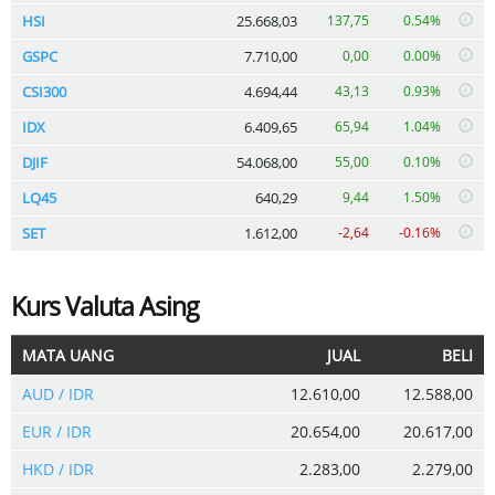
HSI
25.668,03
137,75
0.54%
GSPC
7.710,00
0,00
0.00%
CSI300
4.694,44
43,13
0.93%
IDX
6.409,65
65,94
1.04%
DJIF
54.068,00
55,00
0.10%
LQ45
640,29
9,44
1.50%
SET
1.612,00
-2,64
-0.16%
Kurs Valuta Asing
MATA UANG
JUAL
BELI
AUD / IDR
12.610,00
12.588,00
EUR / IDR
20.654,00
20.617,00
HKD / IDR
2.283,00
2.279,00