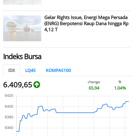
Gelar Rights Issue, Energi Mega Persada
(ENRG) Berpotensi Raup Dana hingga Rp
4,12 T
Indeks Bursa
IDX
LQ45
KOMPAS100
change
%
6.409,65
65,94
1,04%