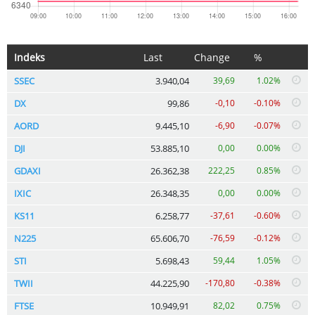
Indeks
Last
Change
%
SSEC
3.940,04
39,69
1.02%
DX
99,86
-0,10
-0.10%
AORD
9.445,10
-6,90
-0.07%
DJI
53.885,10
0,00
0.00%
GDAXI
26.362,38
222,25
0.85%
IXIC
26.348,35
0,00
0.00%
KS11
6.258,77
-37,61
-0.60%
N225
65.606,70
-76,59
-0.12%
STI
5.698,43
59,44
1.05%
TWII
44.225,90
-170,80
-0.38%
FTSE
10.949,91
82,02
0.75%