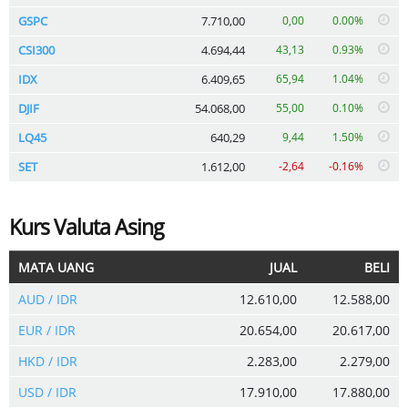
GSPC
7.710,00
0,00
0.00%
CSI300
4.694,44
43,13
0.93%
IDX
6.409,65
65,94
1.04%
DJIF
54.068,00
55,00
0.10%
LQ45
640,29
9,44
1.50%
SET
1.612,00
-2,64
-0.16%
Kurs Valuta Asing
MATA UANG
JUAL
BELI
AUD / IDR
12.610,00
12.588,00
EUR / IDR
20.654,00
20.617,00
HKD / IDR
2.283,00
2.279,00
USD / IDR
17.910,00
17.880,00