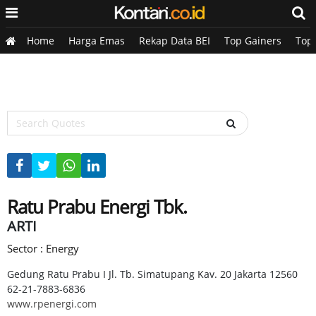
Home
Harga Emas
Rekap Data BEI
Top Gainers
Top
Ratu Prabu Energi Tbk.
ARTI
Sector : Energy
Gedung Ratu Prabu I Jl. Tb. Simatupang Kav. 20 Jakarta 12560
62-21-7883-6836
www.rpenergi.com