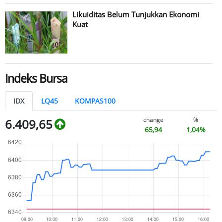
Likuiditas Belum Tunjukkan Ekonomi
Kuat
Indeks Bursa
IDX
LQ45
KOMPAS100
change
%
6.409,65
65,94
1,04%