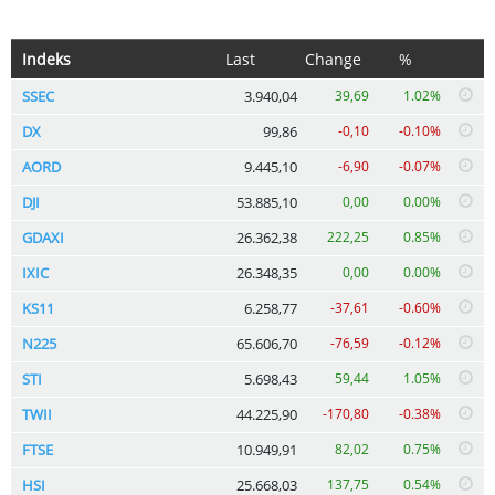
Indeks
Last
Change
%
SSEC
3.940,04
39,69
1.02%
DX
99,86
-0,10
-0.10%
AORD
9.445,10
-6,90
-0.07%
DJI
53.885,10
0,00
0.00%
GDAXI
26.362,38
222,25
0.85%
IXIC
26.348,35
0,00
0.00%
KS11
6.258,77
-37,61
-0.60%
N225
65.606,70
-76,59
-0.12%
STI
5.698,43
59,44
1.05%
TWII
44.225,90
-170,80
-0.38%
FTSE
10.949,91
82,02
0.75%
HSI
25.668,03
137,75
0.54%