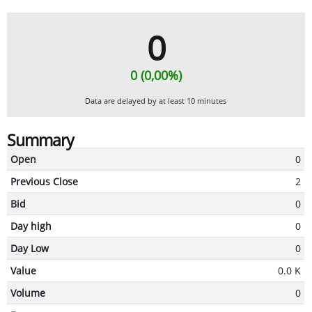
0
0 (0,00%)
Data are delayed by at least 10 minutes
Summary
Open
0
Previous Close
2
Bid
0
Day high
0
Day Low
0
Value
0.0 K
Volume
0