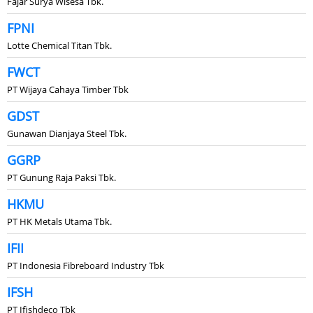
Fajar Surya Wisesa Tbk.
FPNI
Lotte Chemical Titan Tbk.
FWCT
PT Wijaya Cahaya Timber Tbk
GDST
Gunawan Dianjaya Steel Tbk.
GGRP
PT Gunung Raja Paksi Tbk.
HKMU
PT HK Metals Utama Tbk.
IFII
PT Indonesia Fibreboard Industry Tbk
IFSH
PT Ifishdeco Tbk