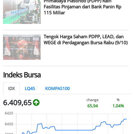
Primadaya Plastindo (PDPP) Raih
Fasilitas Pinjaman dari Bank Panin Rp
115 Miliar
Tengok Harga Saham PDPP, LEAD, dan
WEGE di Perdagangan Bursa Rabu (9/10)
Indeks Bursa
IDX
LQ45
KOMPAS100
change
%
6.409,65
65,94
1,04%