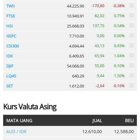
TWII
44.225,90
-170,80
-0.38%
FTSE
10.949,91
82,02
0.75%
HSI
25.668,03
137,75
0.54%
GSPC
7.710,00
0,00
0.00%
CSI300
4.694,44
43,13
0.93%
IDX
6.409,65
65,94
1.04%
DJIF
54.068,00
55,00
0.10%
LQ45
640,29
9,44
1.50%
SET
1.612,00
-2,64
-0.16%
Kurs Valuta Asing
MATA UANG
JUAL
BELI
AUD / IDR
12.610,00
12.588,00