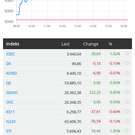
Indeks
Last
Change
%
SSEC
3.940,04
39,69
1.02%
DX
99,86
-0,10
-0.10%
AORD
9.445,10
-6,90
-0.07%
DJI
53.885,10
0,00
0.00%
GDAXI
26.362,38
222,25
0.85%
IXIC
26.348,35
0,00
0.00%
KS11
6.258,77
-37,61
-0.60%
N225
65.606,70
-76,59
-0.12%
STI
5.698,43
59,44
1.05%