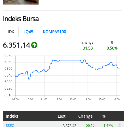
Indeks Bursa
IDX
LQ45
KOMPAS100
change
%
6.351,14
31,53
0,50%
Indeks
Last
Change
%
SSEC
3.878,43
56,15
1.47%