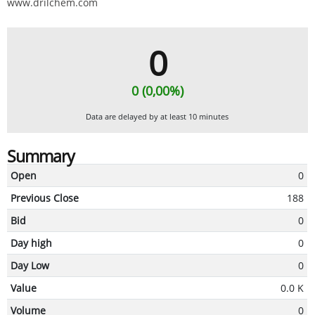
www.drilchem.com
0
0 (0,00%)
Data are delayed by at least 10 minutes
Summary
Open
0
Previous Close
188
Bid
0
Day high
0
Day Low
0
Value
0.0 K
Volume
0