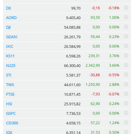
DX
99,70
-0,18
-0.18%
AORD
9.405,40
93,50
1.00%
DJI
54.085,88
0,00
0.00%
GDAXI
26.261,79
59,44
0.23%
IXIC
26.584,99
0,00
0.00%
KS11
6.598,26
239,31
3.76%
N225
66.300,40
2.342,90
3.66%
STI
5.581,37
-30,88
-0.55%
TWII
44.611,60
1.250,90
2.88%
FTSE
10.871,45
-7,93
-0.07%
HSI
25.915,82
62,90
0.24%
GSPC
7.736,53
0,00
0.00%
CSI300
4.658,15
57,22
1.24%
IDX
6.351,14
31,53
0.50%