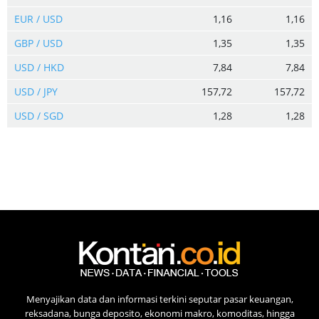
EUR / USD
1,16
1,16
GBP / USD
1,35
1,35
USD / HKD
7,84
7,84
USD / JPY
157,72
157,72
USD / SGD
1,28
1,28
Menyajikan data dan informasi terkini seputar pasar keuangan,
reksadana, bunga deposito, ekonomi makro, komoditas, hingga