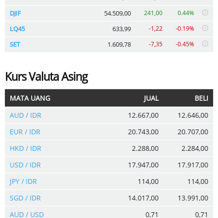
DJIF
54.509,00
241,00
0.44%
LQ45
633,99
-1,22
-0.19%
SET
1.609,78
-7,35
-0.45%
Kurs Valuta Asing
MATA UANG
JUAL
BELI
AUD / IDR
12.667,00
12.646,00
EUR / IDR
20.743,00
20.707,00
HKD / IDR
2.288,00
2.284,00
USD / IDR
17.947,00
17.917,00
JPY / IDR
114,00
114,00
SGD / IDR
14.017,00
13.991,00
AUD / USD
0,71
0,71