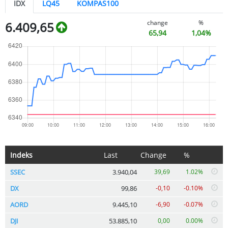
IDX
LQ45
KOMPAS100
change
%
6.409,65
65,94
1,04%
Indeks
Last
Change
%
SSEC
3.940,04
39,69
1.02%
DX
99,86
-0,10
-0.10%
AORD
9.445,10
-6,90
-0.07%
DJI
53.885,10
0,00
0.00%