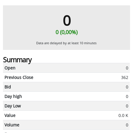
0
0 (0,00%)
Data are delayed by at least 10 minutes
Summary
Open
0
Previous Close
362
Bid
0
Day high
0
Day Low
0
Value
0.0 K
Volume
0