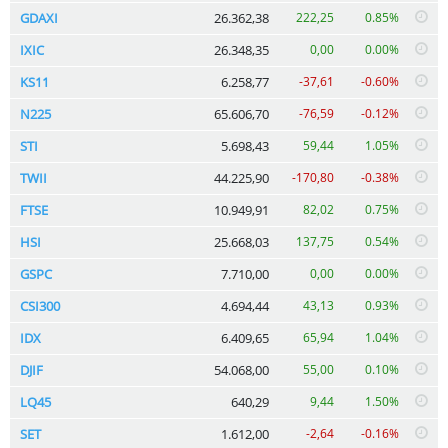
GDAXI
26.362,38
222,25
0.85%
IXIC
26.348,35
0,00
0.00%
KS11
6.258,77
-37,61
-0.60%
N225
65.606,70
-76,59
-0.12%
STI
5.698,43
59,44
1.05%
TWII
44.225,90
-170,80
-0.38%
FTSE
10.949,91
82,02
0.75%
HSI
25.668,03
137,75
0.54%
GSPC
7.710,00
0,00
0.00%
CSI300
4.694,44
43,13
0.93%
IDX
6.409,65
65,94
1.04%
DJIF
54.068,00
55,00
0.10%
LQ45
640,29
9,44
1.50%
SET
1.612,00
-2,64
-0.16%