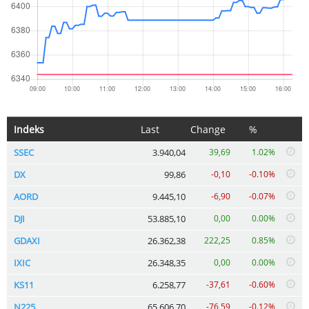
Indeks
Last
Change
%
SSEC
3.940,04
39,69
1.02%
DX
99,86
-0,10
-0.10%
AORD
9.445,10
-6,90
-0.07%
DJI
53.885,10
0,00
0.00%
GDAXI
26.362,38
222,25
0.85%
IXIC
26.348,35
0,00
0.00%
KS11
6.258,77
-37,61
-0.60%
N225
65.606,70
-76,59
-0.12%