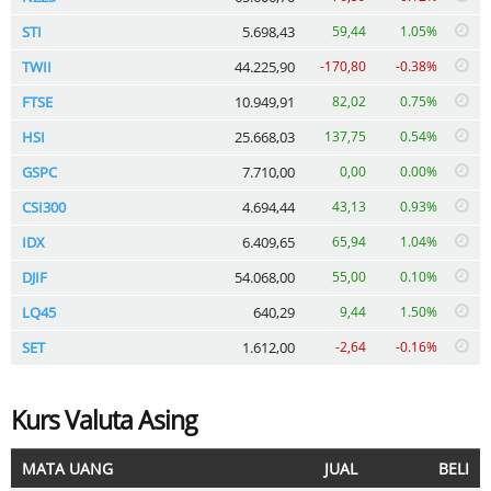
STI
5.698,43
59,44
1.05%
TWII
44.225,90
-170,80
-0.38%
FTSE
10.949,91
82,02
0.75%
HSI
25.668,03
137,75
0.54%
GSPC
7.710,00
0,00
0.00%
CSI300
4.694,44
43,13
0.93%
IDX
6.409,65
65,94
1.04%
DJIF
54.068,00
55,00
0.10%
LQ45
640,29
9,44
1.50%
SET
1.612,00
-2,64
-0.16%
Kurs Valuta Asing
MATA UANG
JUAL
BELI