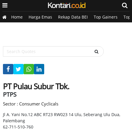
Home
Harga Emas
Rekap Data BEI
Top Gainers
Top
PT Pulau Subur Tbk.
PTPS
Sector : Consumer Cyclicals
Jl A. Yani No.12 ABC RT23 RW023 14 Ulu, Seberang Ulu Dua,
Palembang
62-711-510-760