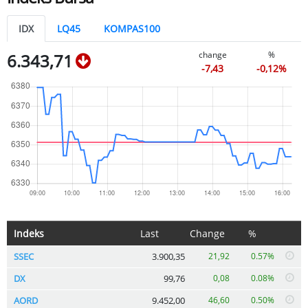
IDX
LQ45
KOMPAS100
change
%
6.343,71
-7,43
-0,12%
Indeks
Last
Change
%
SSEC
3.900,35
21,92
0.57%
DX
99,76
0,08
0.08%
AORD
9.452,00
46,60
0.50%