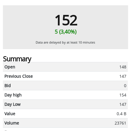
152
5 (3,40%)
Data are delayed by at least 10 minutes
Summary
Open
148
Previous Close
147
Bid
0
Day high
154
Day Low
147
Value
0.4 B
Volume
23761