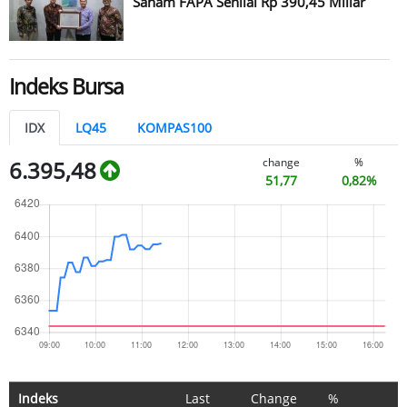
Saham FAPA Senilai Rp 390,45 Miliar
Indeks Bursa
IDX
LQ45
KOMPAS100
change
%
6.395,48
51,77
0,82%
Indeks
Last
Change
%