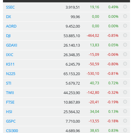
SSEC
3.919,51
19,16
0.49%
DX
99,96
0,00
0.00%
AORD
9.452,00
0,00
0.00%
DJI
53.885,10
-464,02
-0.85%
GDAXI
26.140,13
13,83
0.05%
IXIC
26.348,35
-15,09
-0.06%
KS11
6.245,79
-50,59
-0.80%
N225
65.153,20
-530,10
-0.81%
STI
5.679,72
40,73
0.72%
TWII
44.253,90
-142,80
-0.32%
FTSE
10.867,89
-20,41
-0.19%
HSI
25.564,32
34,04
0.13%
GSPC
7.710,00
-13,55
-0.18%
CSI300
4.689,96
38,65
0.83%