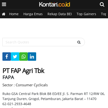
Home
Harga Emas
Rekap Data BEI
Top Gainers
Top
PT FAP Agri Tbk
FAPA
Sector : Consumer Cyclicals
Ruko GSA Central Park Blok B8 ED/EE Jl. S. Parman RT 12/RW 06,
Tanjung Duren, Grogol, Petamburan, Jakarta Barat – 11470
62-021-2933-4648