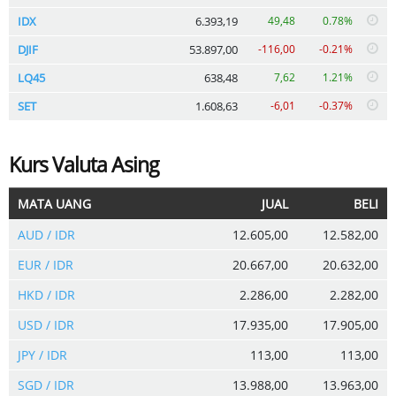
IDX
6.393,19
49,48
0.78%
DJIF
53.897,00
-116,00
-0.21%
LQ45
638,48
7,62
1.21%
SET
1.608,63
-6,01
-0.37%
Kurs Valuta Asing
MATA UANG
JUAL
BELI
AUD / IDR
12.605,00
12.582,00
EUR / IDR
20.667,00
20.632,00
HKD / IDR
2.286,00
2.282,00
USD / IDR
17.935,00
17.905,00
JPY / IDR
113,00
113,00
SGD / IDR
13.988,00
13.963,00