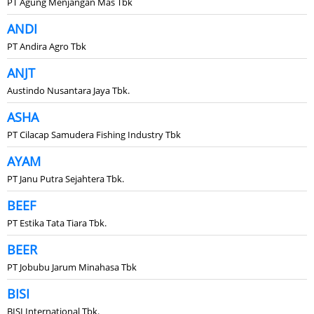
PT Agung Menjangan Mas Tbk
ANDI
PT Andira Agro Tbk
ANJT
Austindo Nusantara Jaya Tbk.
ASHA
PT Cilacap Samudera Fishing Industry Tbk
AYAM
PT Janu Putra Sejahtera Tbk.
BEEF
PT Estika Tata Tiara Tbk.
BEER
PT Jobubu Jarum Minahasa Tbk
BISI
BISI International Tbk.