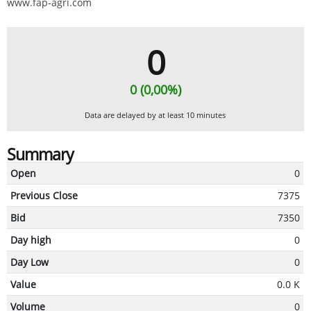
www.fap-agri.com
0
0 (0,00%)
Data are delayed by at least 10 minutes
Summary
Open
0
Previous Close
7375
Bid
7350
Day high
0
Day Low
0
Value
0.0 K
Volume
0