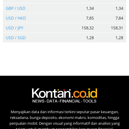
GBP / USD
1,34
1,34
USD / HKD
7,85
7,84
USD / JPY
158,32
158,31
USD / SGD
1,28
1,28
Menyajikan data dan informasi terkini seputar pasar keuangan,
reksadana, bunga deposito, ekonomi makro, komoditas, hingga
penjualan mobil. Dengan visual yang informatif dan analisis yang