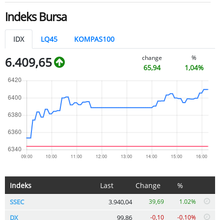
Indeks Bursa
IDX
LQ45
KOMPAS100
change
%
6.409,65
65,94
1,04%
Indeks
Last
Change
%
SSEC
3.940,04
39,69
1.02%
DX
99,86
-0,10
-0.10%