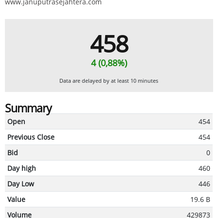
www.januputrasejahtera.com
458
4 (0,88%)
Data are delayed by at least 10 minutes
Summary
Open
454
Previous Close
454
Bid
0
Day high
460
Day Low
446
Value
19.6 B
Volume
429873