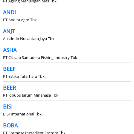
PT Agung Menjangan Mas Tbk
ANDI
PT Andira Agro Tbk
ANJT
Austindo Nusantara Jaya Tbk.
ASHA
PT Cilacap Samudera Fishing Industry Tbk
BEEF
PT Estika Tata Tiara Tbk.
BEER
PT Jobubu Jarum Minahasa Tbk
BISI
BISI International Tbk.
BOBA
PT Formosa Ingredient Factory Tbk