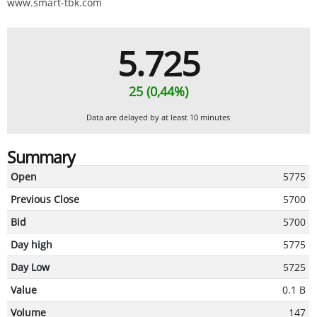
www.smart-tbk.com
5.725
25 (0,44%)
Data are delayed by at least 10 minutes
Summary
Open
5775
Previous Close
5700
Bid
5700
Day high
5775
Day Low
5725
Value
0.1 B
Volume
147