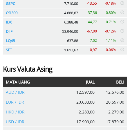
GSPC
7.710,00
-13,55
-0.18%
CSI300
4.688,67
37,36
0.80%
IDX
6.388,48
44,77
0.71%
DJIF
53.946,00
-67,00
-0.12%
LQ45
637,88
7,02
1.11%
SET
1.613,67
-0,97
-0.06%
Kurs Valuta Asing
MATA UANG
JUAL
BELI
AUD / IDR
12.597,00
12.576,00
EUR / IDR
20.633,00
20.597,00
HKD / IDR
2.283,00
2.279,00
USD / IDR
17.909,00
17.879,00