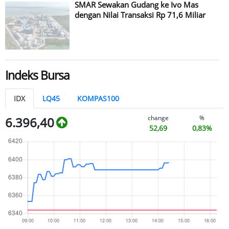
SMAR Sewakan Gudang ke Ivo Mas
dengan Nilai Transaksi Rp 71,6 Miliar
Indeks Bursa
IDX
LQ45
KOMPAS100
change
%
6.396,40
52,69
0,83%