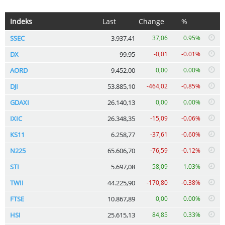
Indeks
Last
Change
%
SSEC
3.937,41
37,06
0.95%
DX
99,95
-0,01
-0.01%
AORD
9.452,00
0,00
0.00%
DJI
53.885,10
-464,02
-0.85%
GDAXI
26.140,13
0,00
0.00%
IXIC
26.348,35
-15,09
-0.06%
KS11
6.258,77
-37,61
-0.60%
N225
65.606,70
-76,59
-0.12%
STI
5.697,08
58,09
1.03%
TWII
44.225,90
-170,80
-0.38%
FTSE
10.867,89
0,00
0.00%
HSI
25.615,13
84,85
0.33%