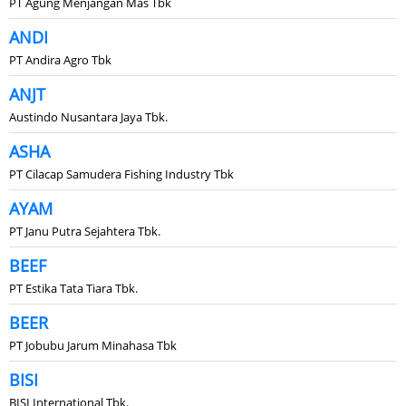
PT Agung Menjangan Mas Tbk
ANDI
PT Andira Agro Tbk
ANJT
Austindo Nusantara Jaya Tbk.
ASHA
PT Cilacap Samudera Fishing Industry Tbk
AYAM
PT Janu Putra Sejahtera Tbk.
BEEF
PT Estika Tata Tiara Tbk.
BEER
PT Jobubu Jarum Minahasa Tbk
BISI
BISI International Tbk.