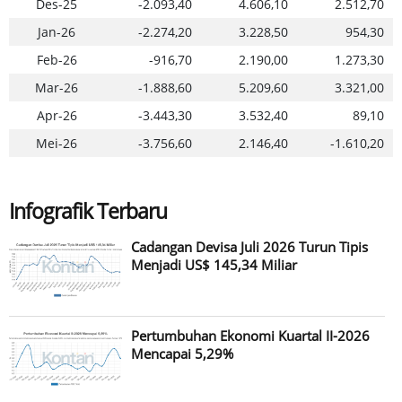
Des-25
-2.093,40
4.606,10
2.512,70
Jan-26
-2.274,20
3.228,50
954,30
Feb-26
-916,70
2.190,00
1.273,30
Mar-26
-1.888,60
5.209,60
3.321,00
Apr-26
-3.443,30
3.532,40
89,10
Mei-26
-3.756,60
2.146,40
-1.610,20
Infografik Terbaru
Cadangan Devisa Juli 2026 Turun Tipis
Menjadi US$ 145,34 Miliar
Pertumbuhan Ekonomi Kuartal II-2026
Mencapai 5,29%