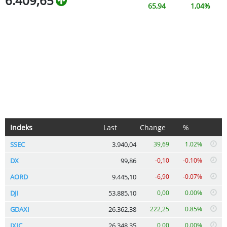
6.409,65
65,94
1,04%
Indeks
Last
Change
%
SSEC
3.940,04
39,69
1.02%
DX
99,86
-0,10
-0.10%
AORD
9.445,10
-6,90
-0.07%
DJI
53.885,10
0,00
0.00%
GDAXI
26.362,38
222,25
0.85%
IXIC
26.348,35
0,00
0.00%