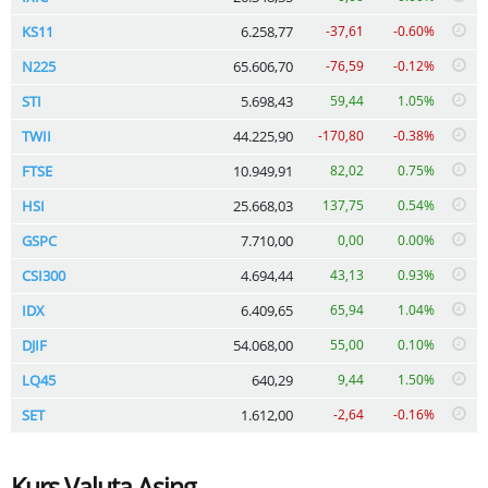
KS11
6.258,77
-37,61
-0.60%
N225
65.606,70
-76,59
-0.12%
STI
5.698,43
59,44
1.05%
TWII
44.225,90
-170,80
-0.38%
FTSE
10.949,91
82,02
0.75%
HSI
25.668,03
137,75
0.54%
GSPC
7.710,00
0,00
0.00%
CSI300
4.694,44
43,13
0.93%
IDX
6.409,65
65,94
1.04%
DJIF
54.068,00
55,00
0.10%
LQ45
640,29
9,44
1.50%
SET
1.612,00
-2,64
-0.16%
Kurs Valuta Asing