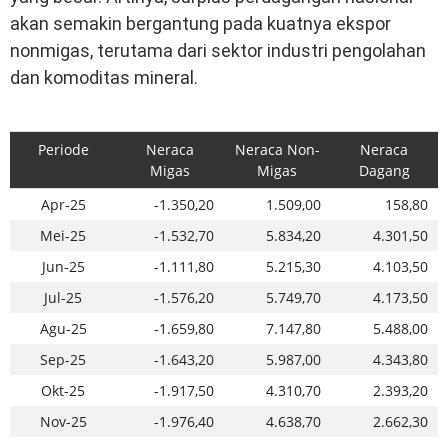
akan semakin bergantung pada kuatnya ekspor
nonmigas, terutama dari sektor industri pengolahan
dan komoditas mineral.
Periode
Neraca
Neraca Non-
Neraca
Migas
Migas
Dagang
Apr-25
-1.350,20
1.509,00
158,80
Mei-25
-1.532,70
5.834,20
4.301,50
Jun-25
-1.111,80
5.215,30
4.103,50
Jul-25
-1.576,20
5.749,70
4.173,50
Agu-25
-1.659,80
7.147,80
5.488,00
Sep-25
-1.643,20
5.987,00
4.343,80
Okt-25
-1.917,50
4.310,70
2.393,20
Nov-25
-1.976,40
4.638,70
2.662,30