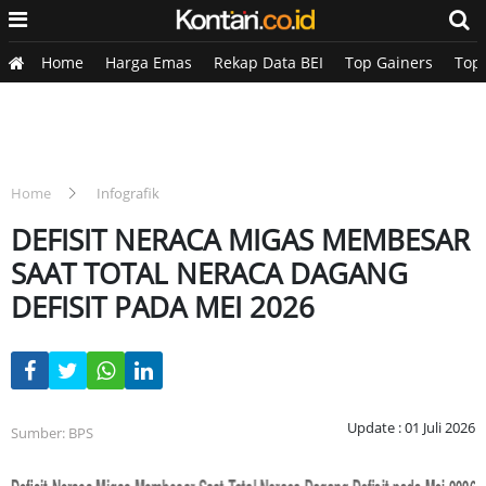
Home
Harga Emas
Rekap Data BEI
Top Gainers
Top
Home
Infografik
DEFISIT NERACA MIGAS MEMBESAR
SAAT TOTAL NERACA DAGANG
DEFISIT PADA MEI 2026
Update : 01 Juli 2026
Sumber: BPS