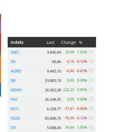
Indeks
Last
Change
%
SSEC
3.940,04
39,69
1.02%
DX
99,86
-0,10
-0.10%
AORD
9.445,10
-6,90
-0.07%
DJI
53.885,10
0,00
0.00%
GDAXI
26.362,38
222,25
0.85%
IXIC
26.348,35
0,00
0.00%
KS11
6.258,77
-37,61
-0.60%
N225
65.606,70
-76,59
-0.12%
STI
5.698,43
59,44
1.05%