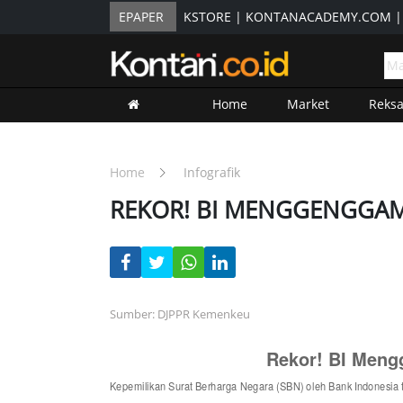
EPAPER
KSTORE
|
KONTANACADEMY.COM
Home
Market
Reks
Home
Infografik
REKOR! BI MENGGENGGAM 
Sumber: DJPPR Kemenkeu