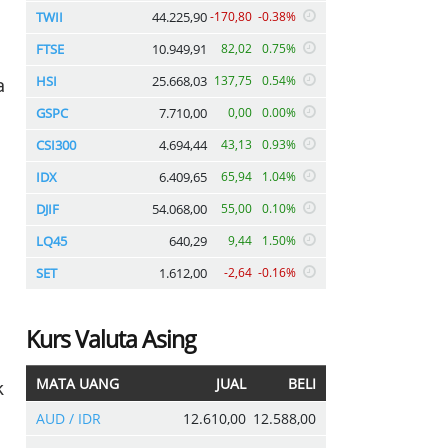
TWII
44.225,90
-170,80
-0.38%
FTSE
10.949,91
82,02
0.75%
HSI
25.668,03
137,75
0.54%
a
GSPC
7.710,00
0,00
0.00%
CSI300
4.694,44
43,13
0.93%
IDX
6.409,65
65,94
1.04%
DJIF
54.068,00
55,00
0.10%
LQ45
640,29
9,44
1.50%
SET
1.612,00
-2,64
-0.16%
Kurs Valuta Asing
MATA UANG
JUAL
BELI
k
AUD / IDR
12.610,00
12.588,00