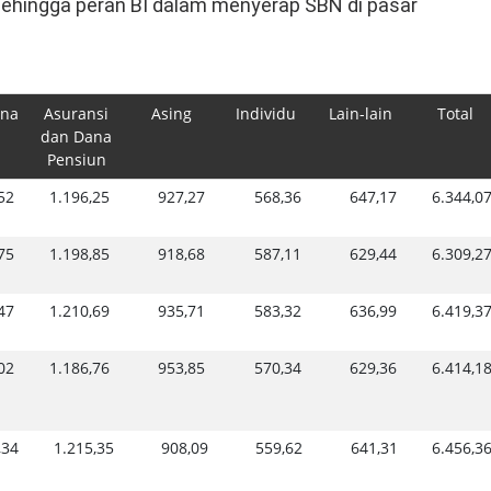
sehingga peran BI dalam menyerap SBN di pasar
ana
Asuransi
Asing
Individu
Lain-lain
Total
dan Dana
Pensiun
52
1.196,25
927,27
568,36
647,17
6.344,0
75
1.198,85
918,68
587,11
629,44
6.309,2
47
1.210,69
935,71
583,32
636,99
6.419,3
02
1.186,76
953,85
570,34
629,36
6.414,1
,34
1.215,35
908,09
559,62
641,31
6.456,3