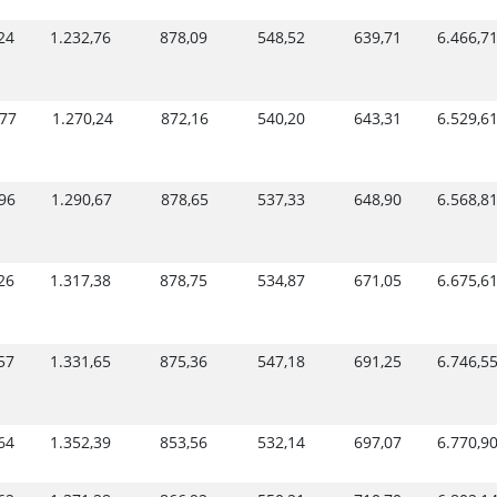
24
1.232,76
878,09
548,52
639,71
6.466,7
,77
1.270,24
872,16
540,20
643,31
6.529,6
96
1.290,67
878,65
537,33
648,90
6.568,8
26
1.317,38
878,75
534,87
671,05
6.675,6
57
1.331,65
875,36
547,18
691,25
6.746,5
64
1.352,39
853,56
532,14
697,07
6.770,9