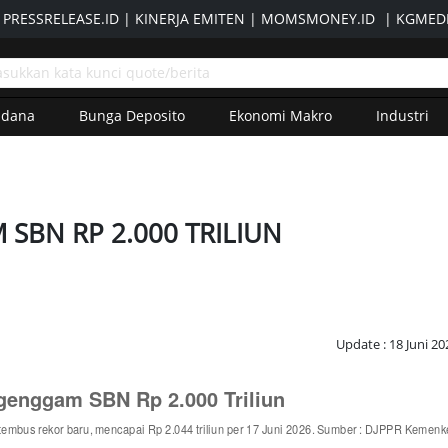
|
PRESSRELEASE.ID
|
KINERJA EMITEN
|
MOMSMONEY.ID
|
KGMEDI
adana
Bunga Deposito
Ekonomi Makro
Industri
SBN RP 2.000 TRILIUN
Update : 18 Juni 20