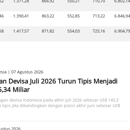
62
1.371,28
866,92
550,21
710,70
6.802,1
46
1.390,41
863,22
552,85
713,22
6.846,9
58
1.417,57
871,82
554,03
725,16
6.904,7
sia | 07 Agustus 2026
n Devisa Juli 2026 Turun Tipis Menjadi
,34 Miliar
ngan devisa Indonesia pada akhir Juli 2026 sebesar US$ 145,3
n tipis jika dibandingkan dengan posisi akhir Juni sebesar US$
ustus 2026