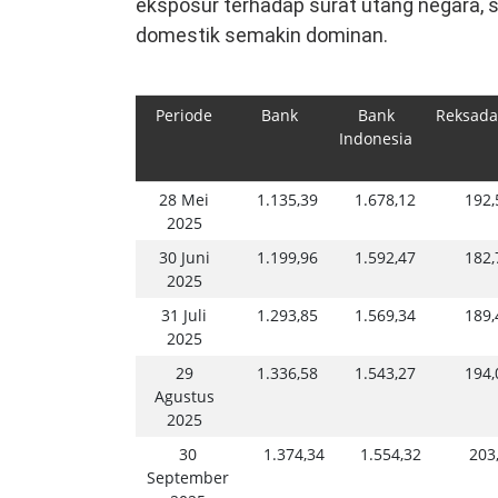
eksposur terhadap surat utang negara, 
domestik semakin dominan.
Periode
Bank
Bank
Reksad
Indonesia
28 Mei
1.135,39
1.678,12
192,
2025
30 Juni
1.199,96
1.592,47
182,
2025
31 Juli
1.293,85
1.569,34
189,
2025
29
1.336,58
1.543,27
194,
Agustus
2025
30
1.374,34
1.554,32
203
September