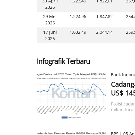
30 April
1.223,40
1.822,01
257,
2026
29 Mei
1.224,96
1.847,82
254,
2026
17 Juni
1.032,49
2.044,14
259,
2026
Infografik Terbaru
Bank Indone
Cadanga
US$ 145
Posisi cada
miliar, turu
145,6 miliar
BPS | 05 Ag