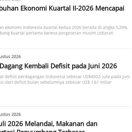
uhan Ekonomi Kuartal II-2026 Mencapai
 ekonomi Indonesia kuartal kedua 2026 berada di angka 5,29%,
mbang kuartal pertama karena pergeseran musim Lebaran
ustus 2026
Dagang Kembali Defisit pada Juni 2026
t defisit perdagangan Indonesia sebesar US$450,5 juta pada Juni
is dari defisit bulan sebelumnya sebesar US$ 1,61 miliar
ustus 2026
 Juli 2026 Melandai, Makanan dan