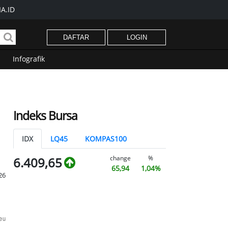
A.ID
DAFTAR
LOGIN
Infografik
Indeks Bursa
IDX
LQ45
KOMPAS100
change
%
6.409,65
65,94
1,04%
26