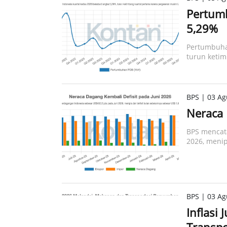
Pertumb
5,29%
Pertumbuhan
turun keti
BPS | 03 Ag
Neraca 
BPS mencata
2026, menip
BPS | 03 Ag
Inflasi