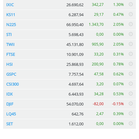
IXIC
26.690,62
342,27
1.30%
KS11
6.287,94
29,17
0.47%
N225
66.950,40
1.343,70
2.05%
STI
5.698,43
0,00
0.00%
TWII
45.131,80
905,90
2.05%
FTSE
10.901,09
33,20
0.31%
HSI
25.868,93
200,90
0.78%
GSPC
7.757,54
47,58
0.62%
CSI300
4.697,64
3,20
0.07%
IDX
6.443,93
34,28
0.53%
DJIF
54.070,00
-82,00
-0.15%
LQ45
642,76
2,47
0.39%
SET
1.612,00
0,00
0.00%