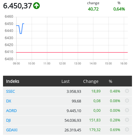
change
%
6.450,37
40,72
0,64%
Indeks
Last
Change
%
SSEC
3.958,93
18,89
0.48%
DX
99,68
0,08
0.08%
AORD
9.445,10
0,00
0.00%
DJI
54.036,93
151,83
0.28%
GDAXI
26.319,45
179,32
0.69%