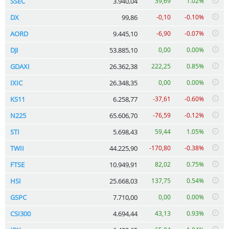
SSEC
3.940,04
39,69
1.02%
DX
99,86
-0,10
-0.10%
AORD
9.445,10
-6,90
-0.07%
DJI
53.885,10
0,00
0.00%
GDAXI
26.362,38
222,25
0.85%
IXIC
26.348,35
0,00
0.00%
KS11
6.258,77
-37,61
-0.60%
N225
65.606,70
-76,59
-0.12%
STI
5.698,43
59,44
1.05%
TWII
44.225,90
-170,80
-0.38%
FTSE
10.949,91
82,02
0.75%
HSI
25.668,03
137,75
0.54%
GSPC
7.710,00
0,00
0.00%
CSI300
4.694,44
43,13
0.93%