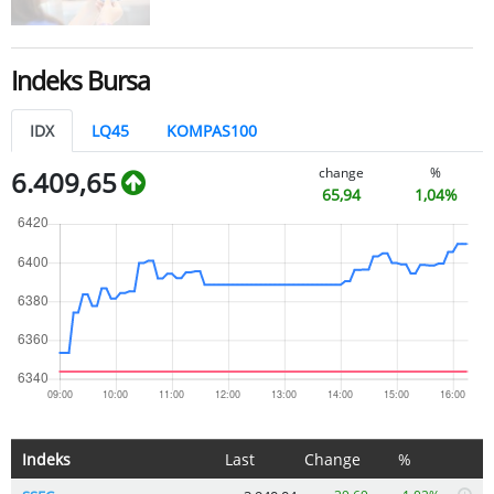
Indeks Bursa
IDX
LQ45
KOMPAS100
change
%
6.409,65
65,94
1,04%
Indeks
Last
Change
%