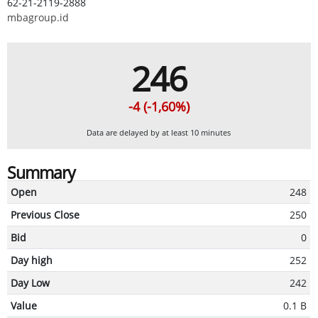
62-21-2119-2888
mbagroup.id
246
-4 (-1,60%)
Data are delayed by at least 10 minutes
Summary
Open
248
Previous Close
250
Bid
0
Day high
252
Day Low
242
Value
0.1 B