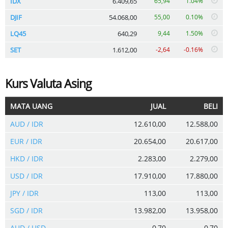
IDX
6.409,65
65,94
1.04%
DJIF
54.068,00
55,00
0.10%
LQ45
640,29
9,44
1.50%
SET
1.612,00
-2,64
-0.16%
Kurs Valuta Asing
MATA UANG
JUAL
BELI
AUD / IDR
12.610,00
12.588,00
EUR / IDR
20.654,00
20.617,00
HKD / IDR
2.283,00
2.279,00
USD / IDR
17.910,00
17.880,00
JPY / IDR
113,00
113,00
SGD / IDR
13.982,00
13.958,00
AUD / USD
0,70
0,70