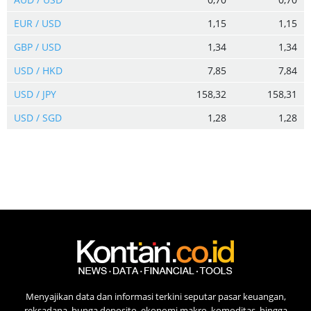
EUR / USD
1,15
1,15
GBP / USD
1,34
1,34
USD / HKD
7,85
7,84
USD / JPY
158,32
158,31
USD / SGD
1,28
1,28
Menyajikan data dan informasi terkini seputar pasar keuangan,
reksadana, bunga deposito, ekonomi makro, komoditas, hingga