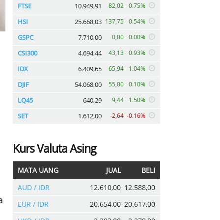
FTSE
10.949,91
82,02
0.75%
HSI
25.668,03
137,75
0.54%
GSPC
7.710,00
0,00
0.00%
CSI300
4.694,44
43,13
0.93%
IDX
6.409,65
65,94
1.04%
DJIF
54.068,00
55,00
0.10%
LQ45
640,29
9,44
1.50%
SET
1.612,00
-2,64
-0.16%
Kurs Valuta Asing
MATA UANG
JUAL
BELI
AUD / IDR
12.610,00
12.588,00
a
EUR / IDR
20.654,00
20.617,00