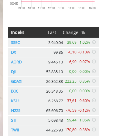
Indeks
Last
Change
%
SSEC
3.940,04
39,69
1.02%
DX
99,86
-0,10
-0.10%
AORD
9.445,10
-6,90
-0.07%
DJI
53.885,10
0,00
0.00%
GDAXI
26.362,38
222,25
0.85%
IXIC
26.348,35
0,00
0.00%
KS11
6.258,77
-37,61
-0.60%
N225
65.606,70
-76,59
-0.12%
STI
5.698,43
59,44
1.05%
TWII
44.225,90
-170,80
-0.38%