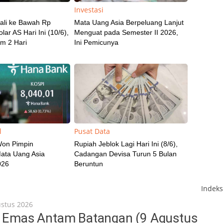
Investasi
ali ke Bawah Rp
Mata Uang Asia Berpeluang Lanjut
lar AS Hari Ini (10/6),
Menguat pada Semester II 2026,
m 2 Hari
Ini Pemicunya
l
Pusat Data
Won Pimpin
Rupiah Jeblok Lagi Hari Ini (8/6),
ata Uang Asia
Cadangan Devisa Turun 5 Bulan
026
Beruntun
Indek
ustus 2026
a Emas Antam Batangan (9 Agustus