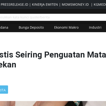
|
PRESSRELEASE.ID
|
KINERJA EMITEN
|
MOMSMONEY.ID
|
KGMEDI
adana
Bunga Deposito
Ekonomi Makro
Industri
stis Seiring Penguatan Mat
Pekan
RITA