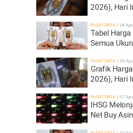
2026), Hari 
PUSAT DATA
| 08 Ag
Tabel Harga
Semua Ukur
PUSAT DATA
| 08 Ag
Grafik Harg
2026), Hari 
PUSAT DATA
| 07 Ag
IHSG Melonja
Net Buy Asi
PUSAT DATA
| 07 Ag