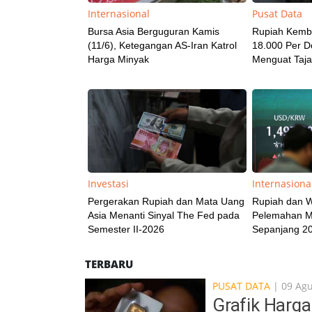
Internasional
Pusat Data
Bursa Asia Berguguran Kamis
Rupiah Kemb
(11/6), Ketegangan AS-Iran Katrol
18.000 Per Do
Harga Minyak
Menguat Taja
Investasi
Internasiona
Pergerakan Rupiah dan Mata Uang
Rupiah dan 
Asia Menanti Sinyal The Fed pada
Pelemahan M
Semester II-2026
Sepanjang 2
TERBARU
PUSAT DATA
| 09 Ag
Grafik Harg