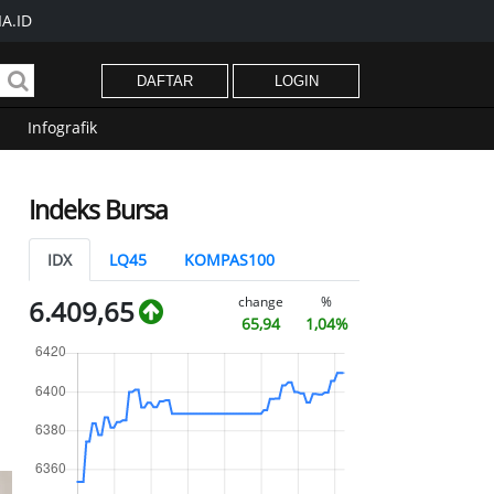
A.ID
DAFTAR
LOGIN
Infografik
Indeks Bursa
a
IDX
LQ45
KOMPAS100
change
%
6.409,65
65,94
1,04%