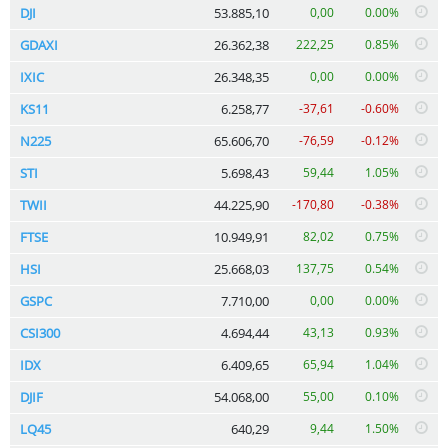
DJI
53.885,10
0,00
0.00%
GDAXI
26.362,38
222,25
0.85%
IXIC
26.348,35
0,00
0.00%
KS11
6.258,77
-37,61
-0.60%
N225
65.606,70
-76,59
-0.12%
STI
5.698,43
59,44
1.05%
TWII
44.225,90
-170,80
-0.38%
FTSE
10.949,91
82,02
0.75%
HSI
25.668,03
137,75
0.54%
GSPC
7.710,00
0,00
0.00%
CSI300
4.694,44
43,13
0.93%
IDX
6.409,65
65,94
1.04%
DJIF
54.068,00
55,00
0.10%
LQ45
640,29
9,44
1.50%