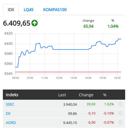
IDX
LQ45
KOMPAS100
change
%
6.409,65
65,94
1,04%
Indeks
Last
Change
%
SSEC
3.940,04
39,69
1.02%
DX
99,86
-0,10
-0.10%
AORD
9.445,10
-6,90
-0.07%