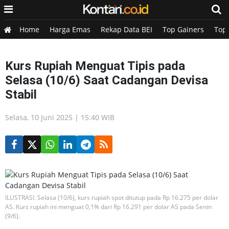
Home
Harga Emas
Rekap Data BEI
Top Gainers
Top
Kurs Rupiah Menguat Tipis pada
Selasa (10/6) Saat Cadangan Devisa
Stabil
Selasa, 10 Juni 2025 | 15:40 WIB
ILUSTRASI. Selasa (10/6), kurs rupiah spot ditutup pada Rp 16.275 per dolar
AS. Kurs rupiah ini menguat 0,1% dari Rp 16.291 per dolar AS pada Senin
(9/6).