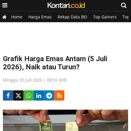
Home
Harga Emas
Rekap Data BEI
Top Gainers
Top
Grafik Harga Emas Antam (5 Juli
2026), Naik atau Turun?
Minggu, 05 Juli 2026 | 08:55 WIB