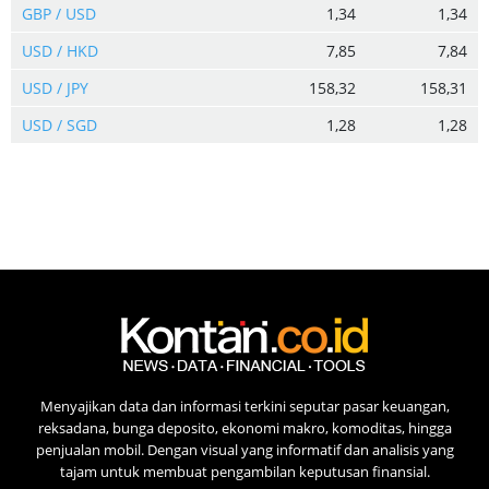
GBP / USD
1,34
1,34
USD / HKD
7,85
7,84
USD / JPY
158,32
158,31
USD / SGD
1,28
1,28
Menyajikan data dan informasi terkini seputar pasar keuangan,
reksadana, bunga deposito, ekonomi makro, komoditas, hingga
penjualan mobil. Dengan visual yang informatif dan analisis yang
tajam untuk membuat pengambilan keputusan finansial.