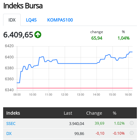
Indeks Bursa
IDX
LQ45
KOMPAS100
change
%
6.409,65
65,94
1,04%
Indeks
Last
Change
%
SSEC
3.940,04
39,69
1.02%
DX
99,86
-0,10
-0.10%