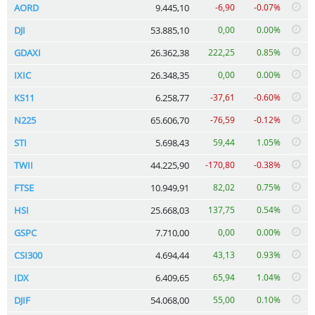
AORD
9.445,10
-6,90
-0.07%
DJI
53.885,10
0,00
0.00%
GDAXI
26.362,38
222,25
0.85%
IXIC
26.348,35
0,00
0.00%
KS11
6.258,77
-37,61
-0.60%
N225
65.606,70
-76,59
-0.12%
STI
5.698,43
59,44
1.05%
TWII
44.225,90
-170,80
-0.38%
FTSE
10.949,91
82,02
0.75%
HSI
25.668,03
137,75
0.54%
GSPC
7.710,00
0,00
0.00%
CSI300
4.694,44
43,13
0.93%
IDX
6.409,65
65,94
1.04%
DJIF
54.068,00
55,00
0.10%