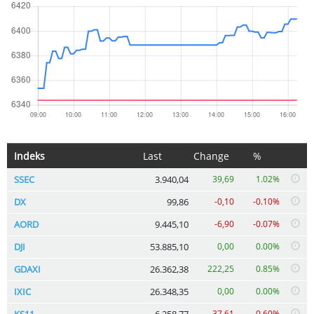
Indeks
Last
Change
%
SSEC
3.940,04
39,69
1.02%
DX
99,86
-0,10
-0.10%
AORD
9.445,10
-6,90
-0.07%
DJI
53.885,10
0,00
0.00%
GDAXI
26.362,38
222,25
0.85%
IXIC
26.348,35
0,00
0.00%
KS11
6.258,77
-37,61
-0.60%