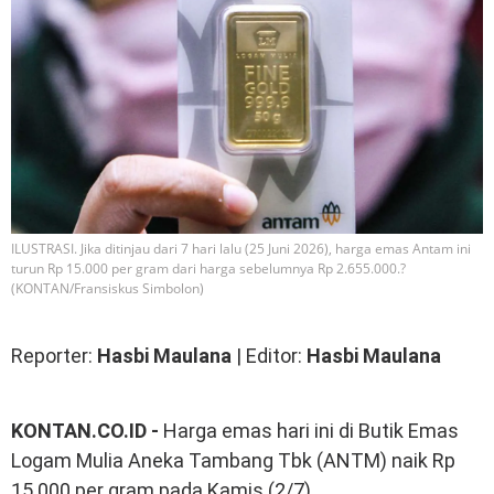
ILUSTRASI. Jika ditinjau dari 7 hari lalu (25 Juni 2026), harga emas Antam ini
turun Rp 15.000 per gram dari harga sebelumnya Rp 2.655.000.?
(KONTAN/Fransiskus Simbolon)
Reporter:
Hasbi Maulana
| Editor:
Hasbi Maulana
KONTAN.CO.ID -
Harga emas hari ini di Butik Emas
Logam Mulia Aneka Tambang Tbk (ANTM) naik Rp
15.000 per gram pada Kamis (2/7).