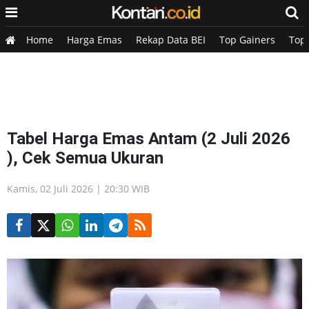
Home
Harga Emas
Rekap Data BEI
Top Gainers
Top
Tabel Harga Emas Antam (2 Juli 2026
), Cek Semua Ukuran
Kamis, 02 Juli 2026 | 20:30 WIB