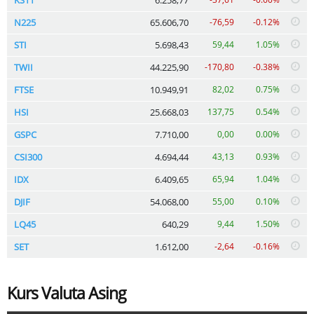
N225
65.606,70
-76,59
-0.12%
STI
5.698,43
59,44
1.05%
TWII
44.225,90
-170,80
-0.38%
FTSE
10.949,91
82,02
0.75%
HSI
25.668,03
137,75
0.54%
GSPC
7.710,00
0,00
0.00%
CSI300
4.694,44
43,13
0.93%
IDX
6.409,65
65,94
1.04%
DJIF
54.068,00
55,00
0.10%
LQ45
640,29
9,44
1.50%
SET
1.612,00
-2,64
-0.16%
Kurs Valuta Asing