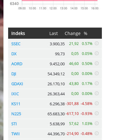
Indeks
Last
Change
%
SSEC
3.900,35
21,92
0.57%
DX
99,73
0,05
0.05%
AORD
9.452,00
46,60
0.50%
DJI
54.349,12
0,00
0.00%
GDAXI
26.170,10
43,80
0.17%
IXIC
26.363,44
0,00
0.00%
KS11
6.296,38
-301,88
-4.58%
N225
65.683,30
-617,10
-0.93%
STI
5.638,99
57,62
1.03%
TWII
44.396,70
-214,90
-0.48%