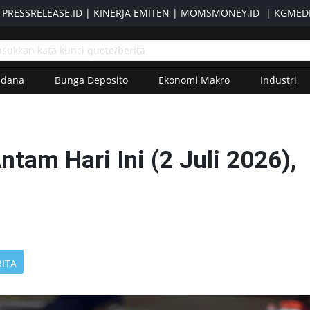
|
PRESSRELEASE.ID
|
KINERJA EMITEN
|
MOMSMONEY.ID
|
KGMEDI
adana
Bunga Deposito
Ekonomi Makro
Industri
tam Hari Ini (2 Juli 2026),
RITA