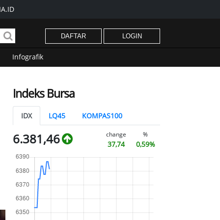
A.ID
DAFTAR
LOGIN
Infografik
Indeks Bursa
IDX
LQ45
KOMPAS100
change
%
6.381,46
37,74
0,59%