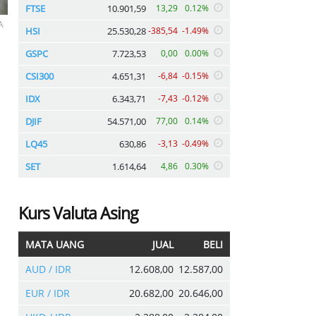
FTSE
10.901,59
13,29
0.12%
A
HSI
25.530,28
-385,54
-1.49%
GSPC
7.723,53
0,00
0.00%
CSI300
4.651,31
-6,84
-0.15%
IDX
6.343,71
-7,43
-0.12%
DJIF
54.571,00
77,00
0.14%
LQ45
630,86
-3,13
-0.49%
SET
1.614,64
4,86
0.30%
Kurs Valuta Asing
MATA UANG
JUAL
BELI
AUD / IDR
12.608,00
12.587,00
EUR / IDR
20.682,00
20.646,00