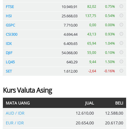
FTSE
10.949,91
82,02
0.75%
HSI
25.668,03
137,75
0.54%
GSPC
7.710,00
0,00
0.00%
CSI300
4.694,44
43,13
0.93%
IDX
6.409,65
65,94
1.04%
DJIF
54.068,00
55,00
0.10%
LQ45
640,29
9,44
1.50%
SET
1.612,00
-2,64
-0.16%
Kurs Valuta Asing
MATA UANG
JUAL
BELI
AUD / IDR
12.610,00
12.588,00
EUR / IDR
20.654,00
20.617,00