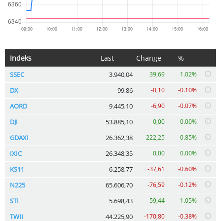
Indeks
Last
Change
%
SSEC
3.940,04
39,69
1.02%
DX
99,86
-0,10
-0.10%
AORD
9.445,10
-6,90
-0.07%
DJI
53.885,10
0,00
0.00%
GDAXI
26.362,38
222,25
0.85%
IXIC
26.348,35
0,00
0.00%
KS11
6.258,77
-37,61
-0.60%
N225
65.606,70
-76,59
-0.12%
STI
5.698,43
59,44
1.05%
TWII
44.225,90
-170,80
-0.38%