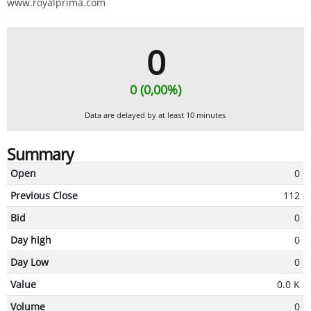
www.royalprima.com
0
0 (0,00%)
Data are delayed by at least 10 minutes
Summary
Open
0
Previous Close
112
Bid
0
Day high
0
Day Low
0
Value
0.0 K
Volume
0