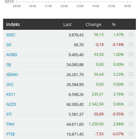
Indeks
Last
Change
%
SSEC
3.878,43
56,15
1.47%
DX
99,70
-0,18
-0.18%
AORD
9.405,40
93,50
1.00%
DJI
54.085,88
0,00
0.00%
GDAXI
26.261,79
59,44
0.23%
IXIC
26.584,99
0,00
0.00%
KS11
6.598,26
239,31
3.76%
N225
66.300,40
2.342,90
3.66%
STI
5.581,37
-30,88
-0.55%
TWII
44.611,60
1.250,90
2.88%
FTSE
10.871,45
-7,93
-0.07%