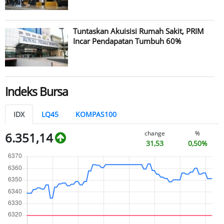
Tuntaskan Akuisisi Rumah Sakit, PRIM
Incar Pendapatan Tumbuh 60%
Indeks Bursa
IDX
LQ45
KOMPAS100
change
%
6.351,14
31,53
0,50%