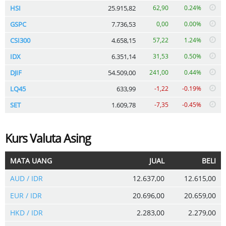
HSI
25.915,82
62,90
0.24%
GSPC
7.736,53
0,00
0.00%
CSI300
4.658,15
57,22
1.24%
IDX
6.351,14
31,53
0.50%
DJIF
54.509,00
241,00
0.44%
LQ45
633,99
-1,22
-0.19%
SET
1.609,78
-7,35
-0.45%
Kurs Valuta Asing
MATA UANG
JUAL
BELI
AUD / IDR
12.637,00
12.615,00
EUR / IDR
20.696,00
20.659,00
HKD / IDR
2.283,00
2.279,00