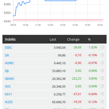
Indeks
Last
Change
%
SSEC
3.940,04
39,69
1.02%
DX
99,86
-0,10
-0.10%
AORD
9.445,10
-6,90
-0.07%
DJI
53.885,10
0,00
0.00%
GDAXI
26.362,38
222,25
0.85%
IXIC
26.348,35
0,00
0.00%
KS11
6.258,77
-37,61
-0.60%
N225
65.606,70
-76,59
-0.12%