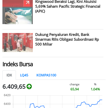
Kingswood Beraksi Lagi, Kini Akuisisi
5,69% Saham Pacific Strategic Financial
(APIC)
Dukung Penyaluran Kredit, Bank
Sinarmas Rilis Obligasi Subordinasi Rp
500 Miliar
Indeks Bursa
IDX
LQ45
KOMPAS100
change
%
6.409,65
65,94
1,04%