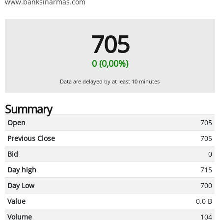
www.banksinarmas.com
705
0 (0,00%)
Data are delayed by at least 10 minutes
Summary
Open
705
Previous Close
705
Bid
0
Day high
715
Day Low
700
Value
0.0 B
Volume
104