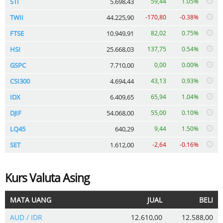
STI
5.698,43
59,44
1.05%
TWII
44.225,90
-170,80
-0.38%
FTSE
10.949,91
82,02
0.75%
HSI
25.668,03
137,75
0.54%
GSPC
7.710,00
0,00
0.00%
CSI300
4.694,44
43,13
0.93%
IDX
6.409,65
65,94
1.04%
DJIF
54.068,00
55,00
0.10%
LQ45
640,29
9,44
1.50%
SET
1.612,00
-2,64
-0.16%
Kurs Valuta Asing
MATA UANG
JUAL
BELI
AUD / IDR
12.610,00
12.588,00