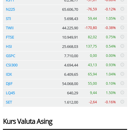
N225
65.606,70
-76,59
-0.12%
STI
5.698,43
59,44
1.05%
TWII
44.225,90
-170,80
-0.38%
FTSE
10.949,91
82,02
0.75%
HSI
25.668,03
137,75
0.54%
GSPC
7.710,00
0,00
0.00%
CSI300
4.694,44
43,13
0.93%
IDX
6.409,65
65,94
1.04%
DJIF
54.068,00
55,00
0.10%
LQ45
640,29
9,44
1.50%
SET
1.612,00
-2,64
-0.16%
Kurs Valuta Asing