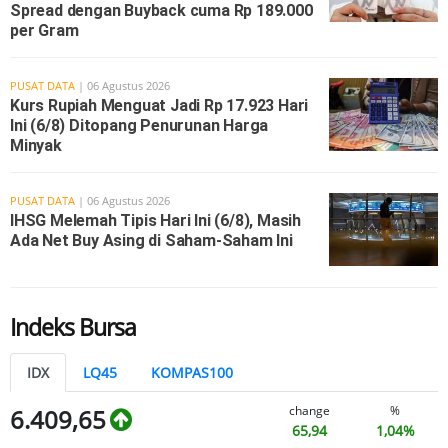
Spread dengan Buyback cuma Rp 189.000
per Gram
PUSAT DATA
| 06 Agustus 2026
Kurs Rupiah Menguat Jadi Rp 17.923 Hari
Ini (6/8) Ditopang Penurunan Harga
Minyak
PUSAT DATA
| 06 Agustus 2026
IHSG Melemah Tipis Hari Ini (6/8), Masih
Ada Net Buy Asing di Saham-Saham Ini
Indeks Bursa
IDX
LQ45
KOMPAS100
change
%
6.409,65
65,94
1,04%