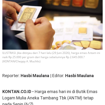
ILUSTRASI. Jika ditinjau dari 7 hari lalu (29 Juni 2026), harga emas Antam ini
naik Rp 25.000 per gram dari harga sebelumnya Rp 2.645.000.?
(KONTAN/Cheppy A. Muchlis)
Reporter:
Hasbi Maulana
| Editor:
Hasbi Maulana
KONTAN.CO.ID -
Harga emas hari ini di Butik Emas
Logam Mulia Aneka Tambang Tbk (ANTM) tetap
pada Senin (6/7).