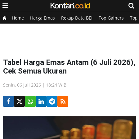
Home
Harga Emas
Rekap Data BEI
Top Gainers
Top
Tabel Harga Emas Antam (6 Juli 2026),
Cek Semua Ukuran
Senin, 06 Juli 2026 | 18:24 WIB