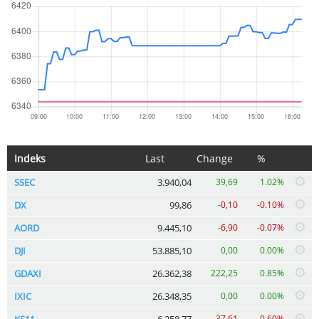
Indeks
Last
Change
%
SSEC
3.940,04
39,69
1.02%
DX
99,86
-0,10
-0.10%
AORD
9.445,10
-6,90
-0.07%
DJI
53.885,10
0,00
0.00%
GDAXI
26.362,38
222,25
0.85%
IXIC
26.348,35
0,00
0.00%
KS11
6.258,77
-37,61
-0.60%