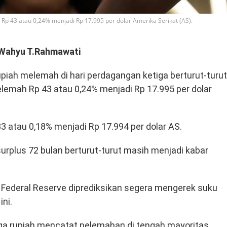
 Rp 43 atau 0,24% menjadi Rp 17.995 per dolar Amerika Serikat (AS).
Wahyu T.Rahmawati
rupiah melemah di hari perdagangan ketiga berturut-turut
melemah Rp 43 atau 0,24% menjadi Rp 17.995 per dolar
33 atau 0,18% menjadi Rp 17.994 per dolar AS.
urplus 72 bulan berturut-turut masih menjadi kabar
AS Federal Reserve diprediksikan segera mengerek suku
ni.
gga rupiah mencatat pelemahan di tengah mayoritas