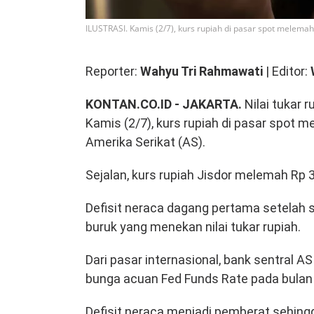
ILUSTRASI. Kamis (2/7), kurs rupiah di pasar spot melemah
Reporter:
Wahyu Tri Rahmawati
| Editor:
KONTAN.CO.ID - JAKARTA.
Nilai tukar 
Kamis (2/7), kurs rupiah di pasar spot 
Amerika Serikat (AS).
Sejalan, kurs rupiah Jisdor melemah Rp 
Defisit neraca dagang pertama setelah s
buruk yang menekan nilai tukar rupiah.
Dari pasar internasional, bank sentral 
bunga acuan Fed Funds Rate pada bulan i
Defisit neraca menjadi pemberat sehin