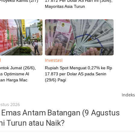
 Proyeksi Kamis (2/7)
17.872 Per Dolar AS Hari Ini (30/6),
Mayoritas Asia Turun
l
Investasi
ntok Jumat (26/6),
Rupiah Spot Menguat 0,27% ke Rp
s Optimisme AI
17.873 per Dolar AS pada Senin
kan Harga Mac
(29/6) Pagi
Indek
ustus 2026
a Emas Antam Batangan (9 Agustus
Ini Turun atau Naik?