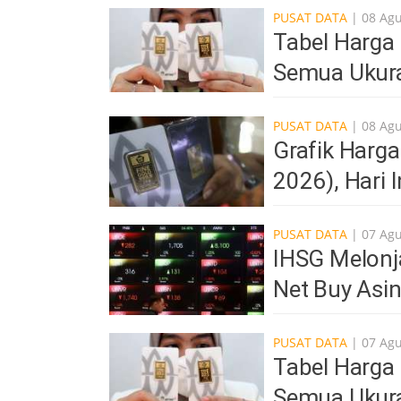
PUSAT DATA
| 08 Ag
Tabel Harga
Semua Ukur
PUSAT DATA
| 08 Ag
Grafik Harg
2026), Hari 
PUSAT DATA
| 07 Ag
IHSG Melonja
Net Buy Asi
PUSAT DATA
| 07 Ag
Tabel Harga
Semua Ukur