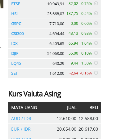
FTSE
10.949,91
82,02
0.75%
HSI
25.668,03
137,75
0.54%
GSPC
7.710,00
0,00
0.00%
CSI300
4.694,44
43,13
0.93%
IDX
6.409,65
65,94
1.04%
.
DJIF
54.068,00
55,00
0.10%
LQ45
640,29
9,44
1.50%
SET
1.612,00
-2,64
-0.16%
Kurs Valuta Asing
MATA UANG
JUAL
BELI
AUD / IDR
12.610,00
12.588,00
EUR / IDR
20.654,00
20.617,00