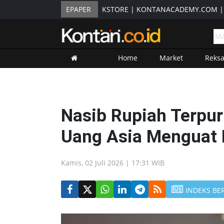
EPAPER
KSTORE
|
KONTANACADEMY.COM
Home
Market
Reks
Nasib Rupiah Terpur
Uang Asia Menguat H
Kamis, 02 Juli 2026 | 17:31 WIB
INDEKS BE