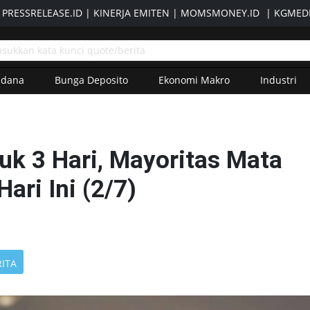
|
PRESSRELEASE.ID
|
KINERJA EMITEN
|
MOMSMONEY.ID
|
KGMEDI
adana
Bunga Deposito
Ekonomi Makro
Industri
uk 3 Hari, Mayoritas Mata
ari Ini (2/7)
RITA