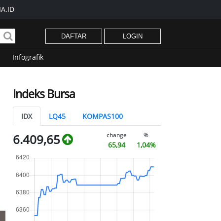
A.ID
DAFTAR
LOGIN
Infografik
Indeks Bursa
IDX
LQ45
KOMPAS100
change
%
6.409,65
65,94
1,04%