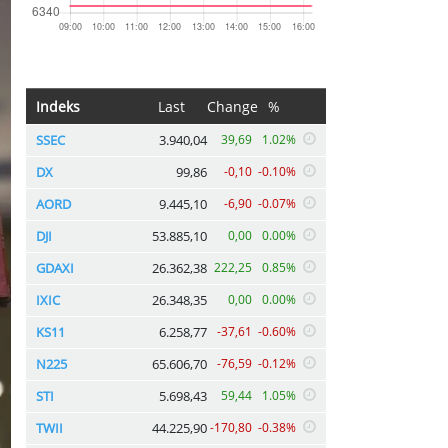
Indeks
Last
Change
%
SSEC
3.940,04
39,69
1.02%
DX
99,86
-0,10
-0.10%
AORD
9.445,10
-6,90
-0.07%
DJI
53.885,10
0,00
0.00%
GDAXI
26.362,38
222,25
0.85%
IXIC
26.348,35
0,00
0.00%
KS11
6.258,77
-37,61
-0.60%
N225
65.606,70
-76,59
-0.12%
STI
5.698,43
59,44
1.05%
TWII
44.225,90
-170,80
-0.38%