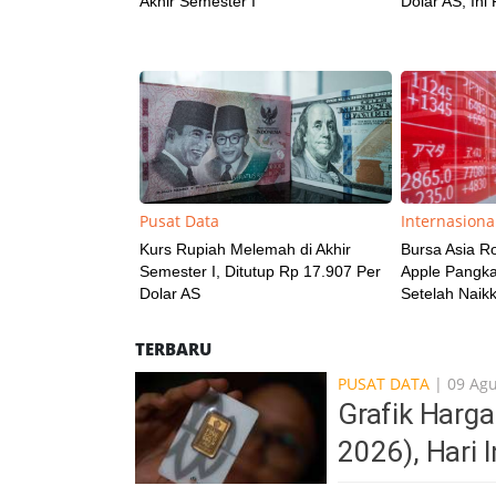
Akhir Semester I
Dolar AS, Ini
Pusat Data
Internasiona
Kurs Rupiah Melemah di Akhir
Bursa Asia Ro
Semester I, Ditutup Rp 17.907 Per
Apple Pangka
Dolar AS
Setelah Naik
TERBARU
PUSAT DATA
| 09 Ag
Grafik Harg
2026), Hari 