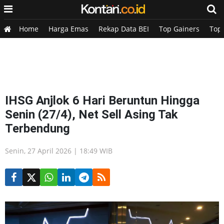
Home
Harga Emas
Rekap Data BEI
Top Gainers
Top
IHSG Anjlok 6 Hari Beruntun Hingga
Senin (27/4), Net Sell Asing Tak
Terbendung
Senin, 27 April 2026 | 18:49 WIB