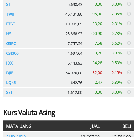
STI
5.698,43
0,00
0.00%
TWII
45.131,80
905,90
2.05%
FTSE
10.901,09
33,20
0.31%
HSI
25.868,93
200,90
0.78%
GSPC
7.757,54
47,58
0.62%
CSI300
4.697,64
3,20
0.07%
IDX
6.443,93
34,28
0.53%
DJIF
54.070,00
-82,00
-0.15%
LQ45
642,76
2,47
0.39%
SET
1.612,00
0,00
0.00%
Kurs Valuta Asing
MATA UANG
JUAL
BELI
AUD / IDR
12.607,00
12.586,00