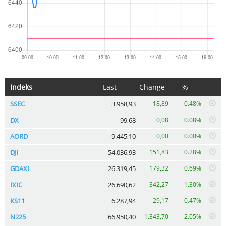
Indeks
Last
Change
%
SSEC
3.958,93
18,89
0.48%
DX
99,68
0,08
0.08%
AORD
9.445,10
0,00
0.00%
DJI
54.036,93
151,83
0.28%
GDAXI
26.319,45
179,32
0.69%
IXIC
26.690,62
342,27
1.30%
KS11
6.287,94
29,17
0.47%
N225
66.950,40
1.343,70
2.05%