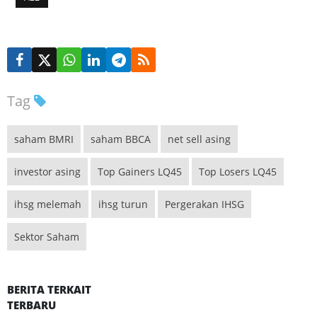
Tag
saham BMRI
saham BBCA
net sell asing
investor asing
Top Gainers LQ45
Top Losers LQ45
ihsg melemah
ihsg turun
Pergerakan IHSG
Sektor Saham
BERITA TERKAIT
TERBARU