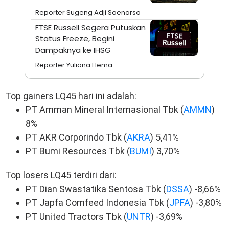
Reporter Sugeng Adji Soenarso
FTSE Russell Segera Putuskan
Status Freeze, Begini
Dampaknya ke IHSG
Reporter Yuliana Hema
Top gainers LQ45 hari ini adalah:
PT Amman Mineral Internasional Tbk (
AMMN
)
8%
PT AKR Corporindo Tbk (
AKRA
) 5,41%
PT Bumi Resources Tbk (
BUMI
) 3,70%
Top losers LQ45 terdiri dari:
PT Dian Swastatika Sentosa Tbk (
DSSA
) -8,66%
PT Japfa Comfeed Indonesia Tbk (
JPFA
) -3,80%
PT United Tractors Tbk (
UNTR
) -3,69%