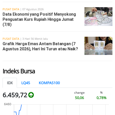
PUSAT DATA
| 07 Agustus 2026
Data Ekonomi yang Positif Menyokong
Penguatan Kurs Rupiah Hingga Jumat
(7/8)
PUSAT DATA
| 3 Hari 56 Menit lalu
Grafik Harga Emas Antam Batangan (7
Agustus 2026), Hari Ini Turun atau Naik?
Indeks Bursa
IDX
LQ45
KOMPAS100
change
%
6.459,72
50,06
0,78%