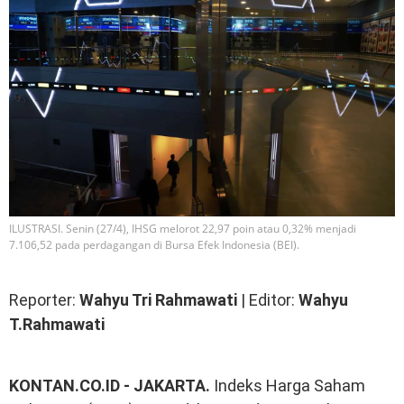
ILUSTRASI. Senin (27/4), IHSG melorot 22,97 poin atau 0,32% menjadi
7.106,52 pada perdagangan di Bursa Efek Indonesia (BEI).
Reporter:
Wahyu Tri Rahmawati
| Editor:
Wahyu
T.Rahmawati
KONTAN.CO.ID - JAKARTA.
Indeks Harga Saham