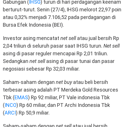
Gabungan (
IHSG
) turun di hari perdagangan keenam
berturut-turut. Senin (27/4), IHSG melorot 22,97 poin
atau 0,32% menjadi 7.106,52 pada perdagangan di
Bursa Efek Indonesia (BEI).
Investor asing mencatat
net sell
atau jual bersih Rp
2,04 triliun di seluruh pasar saat IHSG turun.
Net sell
asing di pasar reguler mencapai Rp 2,01 triliun.
Sedangkan
net sell
asing di pasar tunai dan pasar
negosiasi sebesar Rp 32,03 miliar.
Saham-saham dengan
net buy
atau beli bersih
terbesar asing adalah PT Merdeka Gold Resources
Tbk (
EMAS
) Rp 92 miliar, PT Vale indonesia Tbk
(
INCO
) Rp 60 miliar, dan PT Archi Indonesia Tbk
(
ARCI
) Rp 50,9 miliar.
Saham-saham dengan
net sell
atau jual bersih