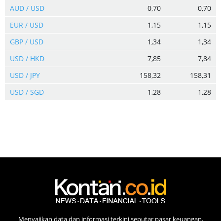
AUD / USD
0,70
0,70
EUR / USD
1,15
1,15
GBP / USD
1,34
1,34
USD / HKD
7,85
7,84
USD / JPY
158,32
158,31
USD / SGD
1,28
1,28
Menyajikan data dan informasi terkini seputar pasar keuangan,