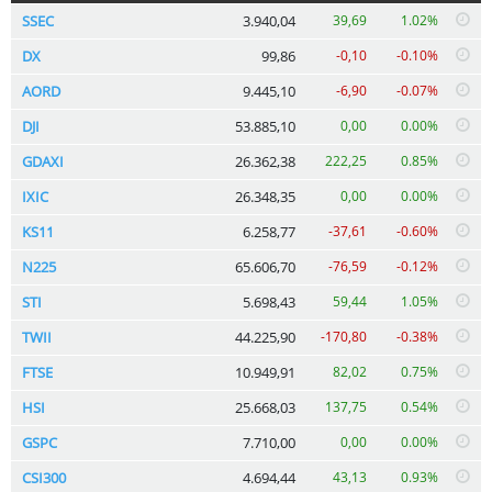
SSEC
3.940,04
39,69
1.02%
DX
99,86
-0,10
-0.10%
AORD
9.445,10
-6,90
-0.07%
DJI
53.885,10
0,00
0.00%
GDAXI
26.362,38
222,25
0.85%
IXIC
26.348,35
0,00
0.00%
KS11
6.258,77
-37,61
-0.60%
N225
65.606,70
-76,59
-0.12%
STI
5.698,43
59,44
1.05%
TWII
44.225,90
-170,80
-0.38%
FTSE
10.949,91
82,02
0.75%
HSI
25.668,03
137,75
0.54%
GSPC
7.710,00
0,00
0.00%
CSI300
4.694,44
43,13
0.93%