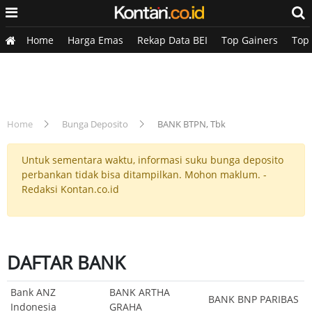
Home
Harga Emas
Rekap Data BEI
Top Gainers
Top
Home
Bunga Deposito
BANK BTPN, Tbk
Untuk sementara waktu, informasi suku bunga deposito
perbankan tidak bisa ditampilkan. Mohon maklum. -
Redaksi Kontan.co.id
DAFTAR BANK
Bank ANZ
BANK ARTHA
BANK BNP PARIBAS
Indonesia
GRAHA