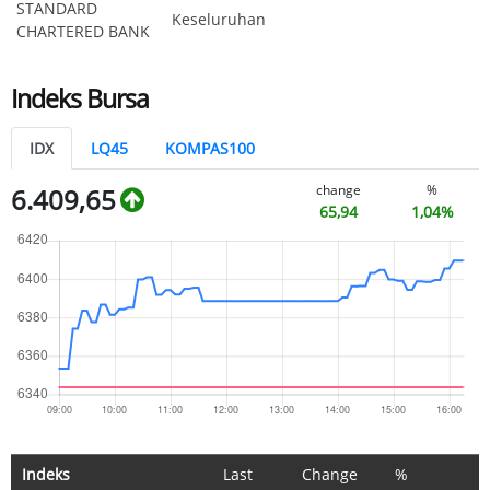
STANDARD
Keseluruhan
CHARTERED BANK
Indeks Bursa
IDX
LQ45
KOMPAS100
change
%
6.409,65
65,94
1,04%
Indeks
Last
Change
%