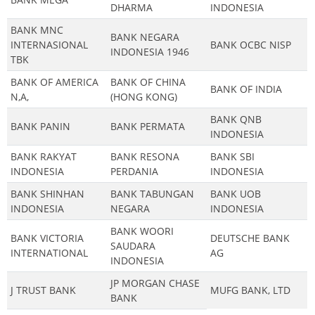
DHARMA
INDONESIA
BANK MNC
BANK NEGARA
INTERNASIONAL
BANK OCBC NISP
INDONESIA 1946
TBK
BANK OF AMERICA
BANK OF CHINA
BANK OF INDIA
N,A,
(HONG KONG)
BANK QNB
BANK PANIN
BANK PERMATA
INDONESIA
BANK RAKYAT
BANK RESONA
BANK SBI
INDONESIA
PERDANIA
INDONESIA
BANK SHINHAN
BANK TABUNGAN
BANK UOB
INDONESIA
NEGARA
INDONESIA
BANK WOORI
BANK VICTORIA
DEUTSCHE BANK
SAUDARA
INTERNATIONAL
AG
INDONESIA
JP MORGAN CHASE
J TRUST BANK
MUFG BANK, LTD
BANK