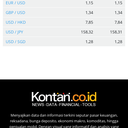
EUR / USD
1,15
1,15
GBP / USD
1,34
1,34
USD / HKD
7,85
7,84
USD / JPY
158,32
158,31
USD / SGD
1,28
1,28
Menyajikan data dan informasi terkini seputar pasar keuangan,
reksadana, bunga deposito, ekonomi makro, komoditas, hingga
penjualan mobil. Dengan visual yang informatif dan analisis yang