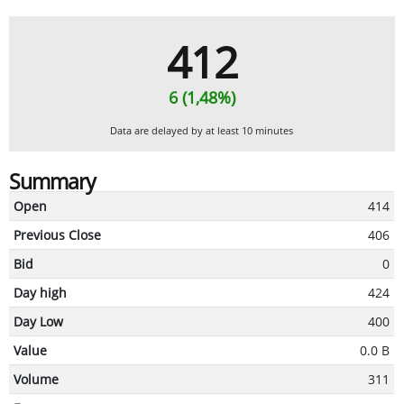
412
6 (1,48%)
Data are delayed by at least 10 minutes
Summary
Open
414
Previous Close
406
Bid
0
Day high
424
Day Low
400
Value
0.0 B
Volume
311