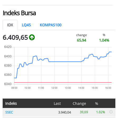
Indeks Bursa
IDX
LQ45
KOMPAS100
change
%
6.409,65
65,94
1,04%
Indeks
Last
Change
%
SSEC
3.940,04
39,69
1.02%