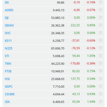
DX
99,86
-0,10
-0.10%
AORD
9.445,10
-6,90
-0.07%
DJI
53.885,10
0,00
0.00%
GDAXI
26.362,38
222,25
0.85%
IXIC
26.348,35
0,00
0.00%
KS11
6.258,77
-37,61
-0.60%
N225
65.606,70
-76,59
-0.12%
STI
5.698,43
59,44
1.05%
TWII
44.225,90
-170,80
-0.38%
FTSE
10.949,91
82,02
0.75%
HSI
25.668,03
137,75
0.54%
GSPC
7.710,00
0,00
0.00%
CSI300
4.694,44
43,13
0.93%
IDX
6.409,65
65,94
1.04%