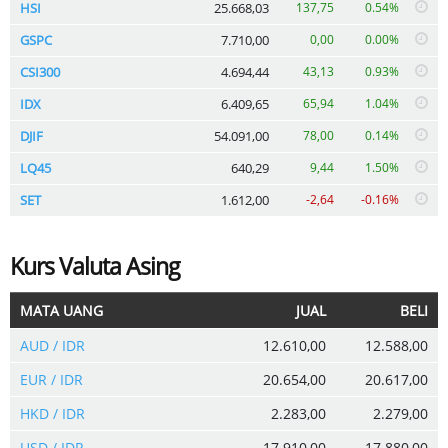
HSI
25.668,03
137,75
0.54%
GSPC
7.710,00
0,00
0.00%
CSI300
4.694,44
43,13
0.93%
IDX
6.409,65
65,94
1.04%
DJIF
54.091,00
78,00
0.14%
LQ45
640,29
9,44
1.50%
SET
1.612,00
-2,64
-0.16%
Kurs Valuta Asing
MATA UANG
JUAL
BELI
AUD / IDR
12.610,00
12.588,00
EUR / IDR
20.654,00
20.617,00
HKD / IDR
2.283,00
2.279,00
USD / IDR
17.910,00
17.880,00