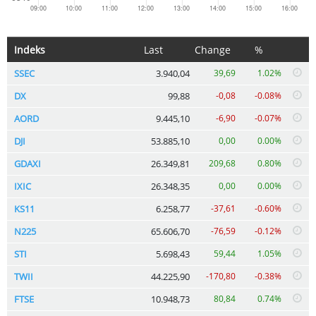
Indeks
Last
Change
%
SSEC
3.940,04
39,69
1.02%
DX
99,88
-0,08
-0.08%
AORD
9.445,10
-6,90
-0.07%
DJI
53.885,10
0,00
0.00%
GDAXI
26.349,81
209,68
0.80%
IXIC
26.348,35
0,00
0.00%
KS11
6.258,77
-37,61
-0.60%
N225
65.606,70
-76,59
-0.12%
STI
5.698,43
59,44
1.05%
TWII
44.225,90
-170,80
-0.38%
FTSE
10.948,73
80,84
0.74%