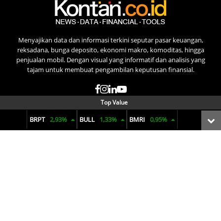
Menyajikan data dan informasi terkini seputar pasar keuangan,
reksadana, bunga deposito, ekonomi makro, komoditas, hingga
penjualan mobil. Dengan visual yang informatif dan analisis yang
tajam untuk membuat pengambilan keputusan finansial.
Top Value
BRPT
2,93%
BULL
1,33%
BMRI
0,95%
Terms of Use
Privacy Policy
Pedoman Pemberitaan Media Siber
© 2025 pusatdata.kontan.co.id. All rights reserved