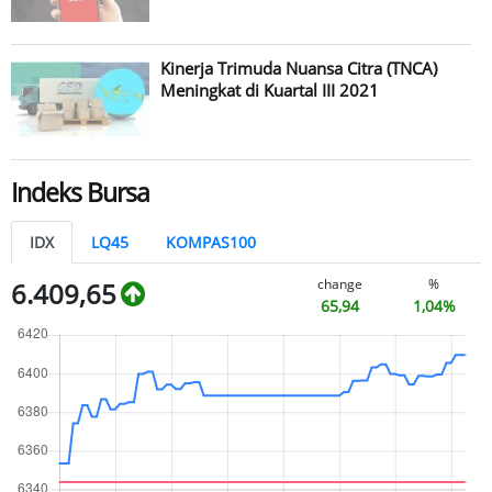
Kinerja Trimuda Nuansa Citra (TNCA)
Meningkat di Kuartal III 2021
Indeks Bursa
IDX
LQ45
KOMPAS100
change
%
6.409,65
65,94
1,04%