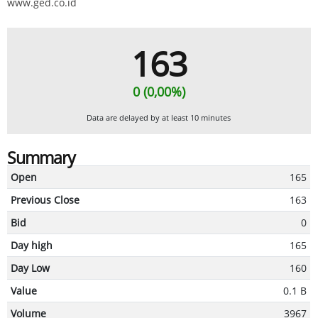
www.ged.co.id
163
0 (0,00%)
Data are delayed by at least 10 minutes
Summary
Open
165
Previous Close
163
Bid
0
Day high
165
Day Low
160
Value
0.1 B
Volume
3967