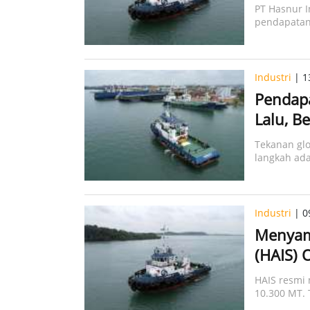
PT Hasnur I
pendapatan 
Industri
| 1
Pendapa
Lalu, B
Tekanan glo
langkah ada
Industri
| 0
Menyamb
(HAIS) 
HAIS resmi
10.300 MT. 