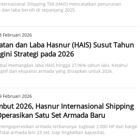
nternasional Shipping Tbk (HAIS) mencatatkan penurunan
dan laba bersih di sepanjang 2025.
3 Februari 2026
tan dan Laba Hasnur (HAIS) Susut Tahun
egini Strategi pada 2026
bal memangkas laba HAIS hingga 27,96% tahun lalu. Ketahui
ptif dan ekspansi armada yang disiapkan untuk 2026.
9 Februari 2026
ut 2026, Hasnur Internasional Shipping
Operasikan Satu Set Armada Baru
 mengoperasikan armada terbarunya: tugboat 2.000 HP dan barge
Total armada kini 23 set, siap tingkatkan kapasitas.