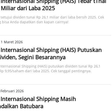
Internasional Shipping (HAIS) Tebar tTnai
 Miliar dari Laba 2025
setujui dividen tunai Rp 26,1 miliar dari laba bersih 2025. Cek
 bisa Anda dapatkan dan kapan cairnya!
11 Maret 2026
Internasional Shipping (HAIS) Putuskan
ividen, Segini Besarannya
nternasional Shipping (HAIS) putuskan dividen tunai Rp 26,1
 Rp 9,95/saham dari laba 2025. Cek tanggal pentingnya.
 Februari 2026
Internasional Shipping Masih
dalkan Batubara