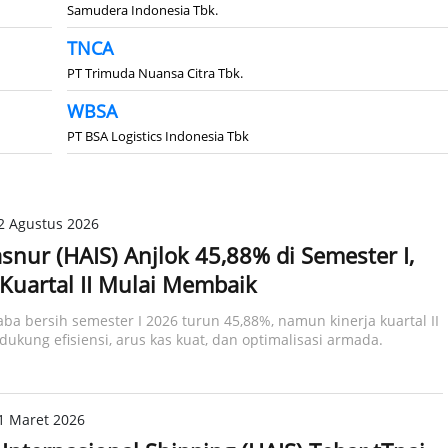
Samudera Indonesia Tbk.
TNCA
PT Trimuda Nuansa Citra Tbk.
WBSA
PT BSA Logistics Indonesia Tbk
2 Agustus 2026
snur (HAIS) Anjlok 45,88% di Semester I,
 Kuartal II Mulai Membaik
laba bersih semester I 2026 turun 45,88%, namun kinerja kuartal II
ukung efisiensi, arus kas kuat, dan optimalisasi armada.​
1 Maret 2026