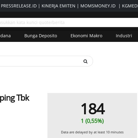
|
PRESSRELEASE.ID
|
KINERJA EMITEN
|
MOMSMONEY.ID
|
KGMEDI
adana
Bunga Deposito
Ekonomi Makro
Industri
pping Tbk
184
1 (0,55%)
Data are delayed by at least 10 minutes