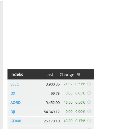
Indeks
Last
Change
%
SSEC
3.900,35
21,92
0.57%
DX
99,73
0,05
0.05%
AORD
9.452,00
46,60
0.50%
DJI
54.349,12
0,00
0.00%
GDAXI
26.170,10
43,80
0.17%