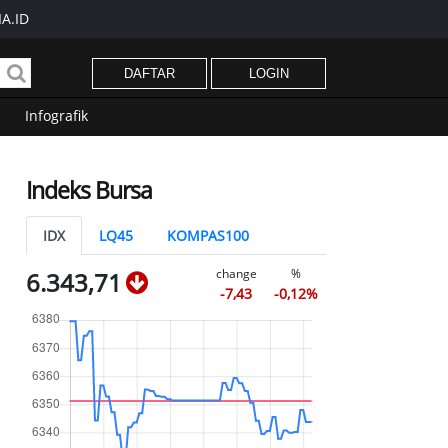
A.ID
DAFTAR
LOGIN
Infografik
Indeks Bursa
IDX
LQ45
KOMPAS100
change
%
6.343,71
-7,43
-0,12%