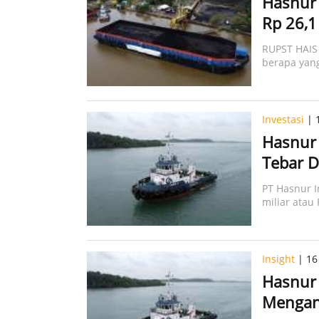
Hasnur 
Rp 26,1
RUPST HAIS 
berapa yang
Investasi
| 
Hasnur 
Tebar D
PT Hasnur I
miliar atau
Insight
| 16
Hasnur 
Mengan