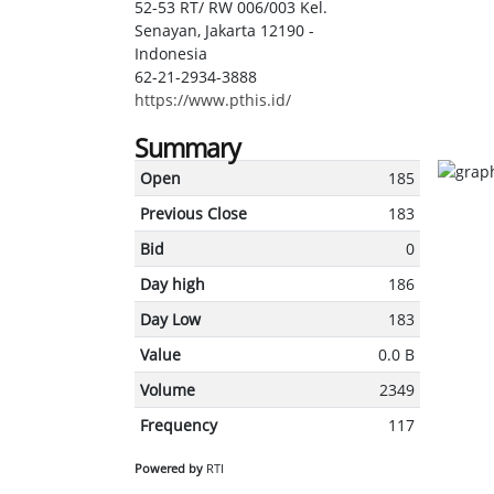
52-53 RT/ RW 006/003 Kel.
Senayan, Jakarta 12190 -
Indonesia
62-21-2934-3888
https://www.pthis.id/
Summary
Open
185
Previous Close
183
Bid
0
Day high
186
Day Low
183
Value
0.0 B
Volume
2349
Frequency
117
Powered by
RTI