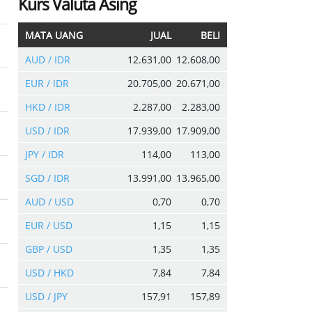
Kurs Valuta Asing
MATA UANG
JUAL
BELI
AUD / IDR
12.631,00
12.608,00
EUR / IDR
20.705,00
20.671,00
HKD / IDR
2.287,00
2.283,00
USD / IDR
17.939,00
17.909,00
JPY / IDR
114,00
113,00
SGD / IDR
13.991,00
13.965,00
AUD / USD
0,70
0,70
EUR / USD
1,15
1,15
GBP / USD
1,35
1,35
USD / HKD
7,84
7,84
USD / JPY
157,91
157,89