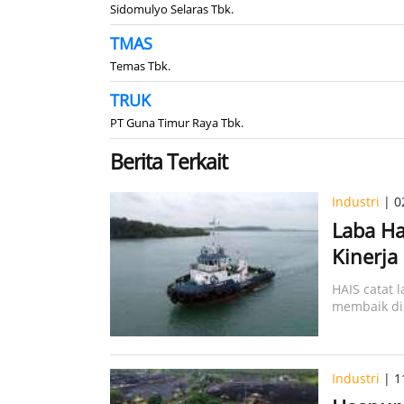
Sidomulyo Selaras Tbk.
TMAS
Temas Tbk.
TRUK
PT Guna Timur Raya Tbk.
Berita Terkait
Industri
| 0
Laba Ha
Kinerja
HAIS catat 
membaik did
Industri
| 1