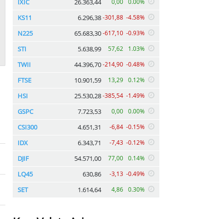
IXIC
26.363,44
0,00
0.00%
KS11
6.296,38
-301,88
-4.58%
N225
65.683,30
-617,10
-0.93%
STI
5.638,99
57,62
1.03%
TWII
44.396,70
-214,90
-0.48%
FTSE
10.901,59
13,29
0.12%
HSI
25.530,28
-385,54
-1.49%
GSPC
7.723,53
0,00
0.00%
CSI300
4.651,31
-6,84
-0.15%
IDX
6.343,71
-7,43
-0.12%
DJIF
54.571,00
77,00
0.14%
LQ45
630,86
-3,13
-0.49%
SET
1.614,64
4,86
0.30%