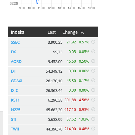
Indeks
Last
Change
%
SSEC
3.900,35
21,92
0.57%
DX
99,73
0,05
0.05%
AORD
9.452,00
46,60
0.50%
DJI
54.349,12
0,00
0.00%
GDAXI
26.170,10
43,80
0.17%
IXIC
26.363,44
0,00
0.00%
KS11
6.296,38
-301,88
-4.58%
N225
65.683,30
-617,10
-0.93%
STI
5.638,99
57,62
1.03%
TWII
44.396,70
-214,90
-0.48%