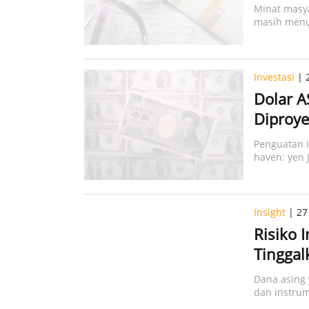
Minat masya
masih menu
Investasi
| 2
Dolar A
Diproye
Penguatan i
haven: yen 
Insight
| 27 
Risiko 
Tinggal
Dana asing 
dan instrum