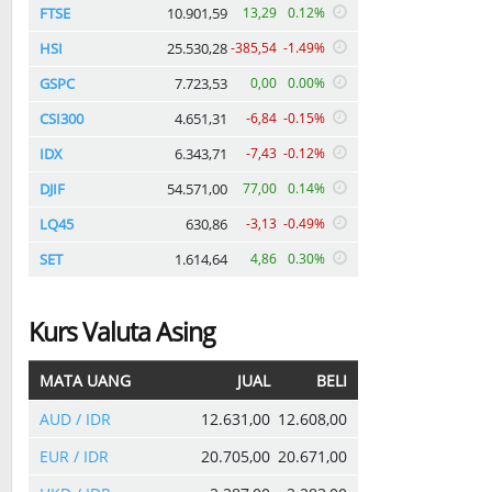
FTSE
10.901,59
13,29
0.12%
HSI
25.530,28
-385,54
-1.49%
GSPC
7.723,53
0,00
0.00%
CSI300
4.651,31
-6,84
-0.15%
IDX
6.343,71
-7,43
-0.12%
DJIF
54.571,00
77,00
0.14%
LQ45
630,86
-3,13
-0.49%
SET
1.614,64
4,86
0.30%
Kurs Valuta Asing
MATA UANG
JUAL
BELI
AUD / IDR
12.631,00
12.608,00
EUR / IDR
20.705,00
20.671,00