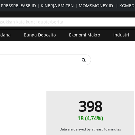
|
PRESSRELEASE.ID
|
KINERJA EMITEN
|
MOMSMONEY.ID
|
KGMEDI
adana
Bunga Deposito
Ekonomi Makro
Industri
398
18 (4,74%)
Data are delayed by at least 10 minutes