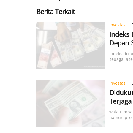
Berita Terkait
Investasi
| 
Indeks 
Depan 
Indeks dola
sebagai aset
Investasi
| 
Didukun
Terjaga
walau imbal
namun pros