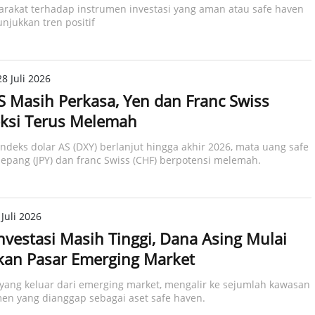
rakat terhadap instrumen investasi yang aman atau safe haven
njukkan tren positif
8 Juli 2026
S Masih Perkasa, Yen dan Franc Swiss
ksi Terus Melemah
ndeks dolar AS (DXY) berlanjut hingga akhir 2026, mata uang safe
Jepang (JPY) dan franc Swiss (CHF) berpotensi melemah.
Juli 2026
Investasi Masih Tinggi, Dana Asing Mulai
kan Pasar Emerging Market
yang keluar dari emerging market, mengalir ke sejumlah kawasan
en yang dianggap sebagai aset safe haven.