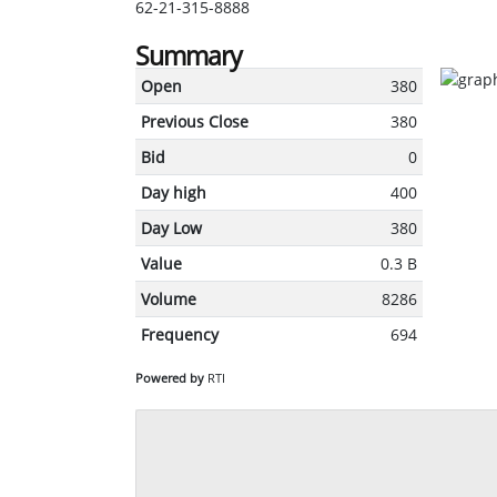
62-21-315-8888
Summary
Open
380
Previous Close
380
Bid
0
Day high
400
Day Low
380
Value
0.3 B
Volume
8286
Frequency
694
Powered by
RTI