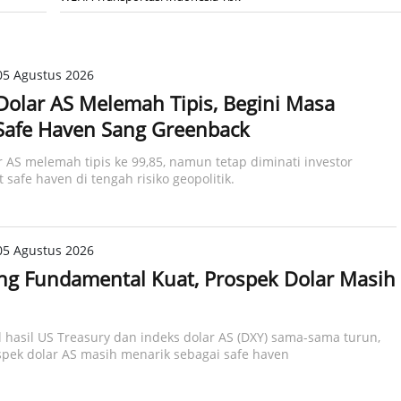
05 Agustus 2026
Dolar AS Melemah Tipis, Begini Masa
Safe Haven Sang Greenback
r AS melemah tipis ke 99,85, namun tetap diminati investor
 safe haven di tengah risiko geopolitik.
05 Agustus 2026
g Fundamental Kuat, Prospek Dolar Masih
 hasil US Treasury dan indeks dolar AS (DXY) sama-sama turun,
pek dolar AS masih menarik sebagai safe haven