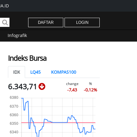
A.ID
DAFTAR
LOGIN
Infografik
Indeks Bursa
IDX
LQ45
KOMPAS100
change
%
6.343,71
-7,43
-0,12%