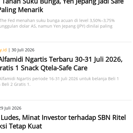
 Tahan Suku Bunga, Yen Jepang Jadi Safe
aling Menarik
The Fed menahan suku bunga acuan di level 3,50%–3,75%
nggulan dolar AS, namun Yen Jepang (JPY) dinilai paling
.id
| 30 Juli 2026
lfamidi Ngartis Terbaru 30-31 Juli 2026,
Gratis 1 Snack Qtela-Safe Care
lfamidi Ngartis periode 16-31 Juli 2026 untuk belanja Beli 1
 Beli 2 Gratis 1.
9 Juli 2026
Ludes, Minat Investor terhadap SBN Ritel
ksi Tetap Kuat