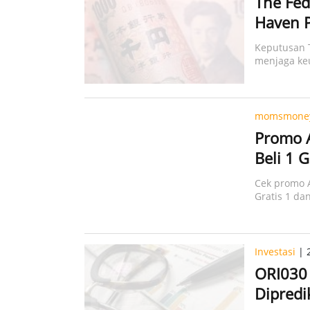
The Fed
Haven P
Keputusan 
menjaga keu
memikat.
momsmoney
Promo A
Beli 1 
Cek promo A
Gratis 1 dan
Investasi
| 2
ORI030 
Dipredi