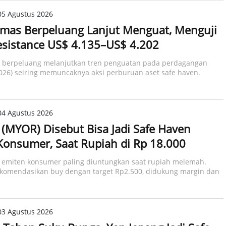
05 Agustus 2026
mas Berpeluang Lanjut Menguat, Menguji
esistance US$ 4.135–US$ 4.202
 berpeluang melanjutkan tren penguatan pada perdagangan
026) seiring memuncaknya aksi perburuan aset safe haven.
04 Agustus 2026
(MYOR) Disebut Bisa Jadi Safe Haven
Konsumer, Saat Rupiah di Rp 18.000
i emiten konsumer paling diuntungkan saat rupiah melemah.
komendasikan buy dengan target Rp2.500, didukung margin dan
03 Agustus 2026