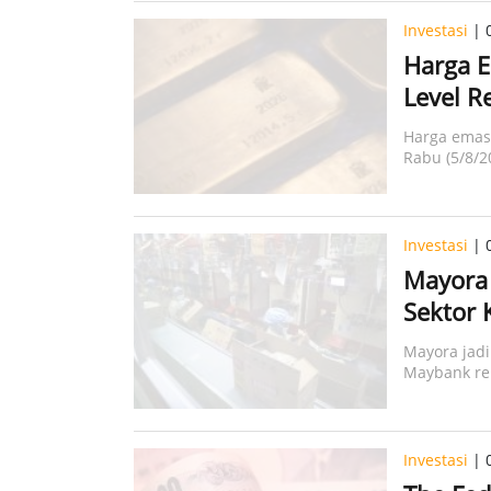
Investasi
| 
Harga E
Level R
Harga emas
Rabu (5/8/2
Investasi
| 
Mayora 
Sektor 
Mayora jad
Maybank re
laba.
Investasi
| 