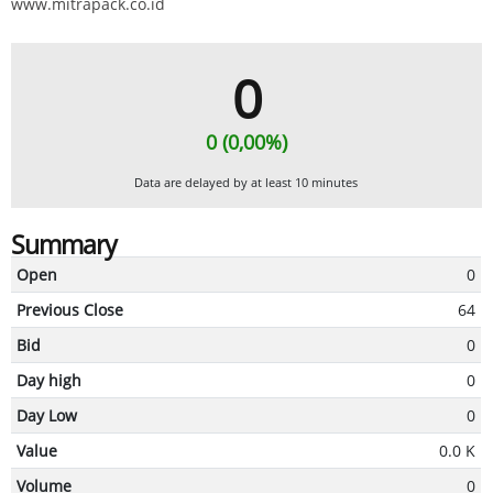
www.mitrapack.co.id
0
0 (0,00%)
Data are delayed by at least 10 minutes
Summary
Open
0
Previous Close
64
Bid
0
Day high
0
Day Low
0
Value
0.0 K
Volume
0