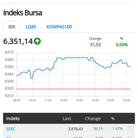
Indeks Bursa
IDX
LQ45
KOMPAS100
change
%
6.351,14
31,53
0,50%
Indeks
Last
Change
%
SSEC
3.878,43
56,15
1.47%