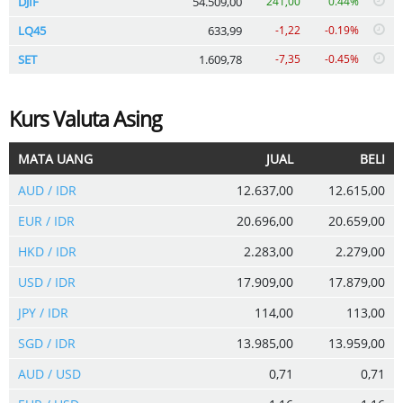
DJIF
54.509,00
241,00
0.44%
LQ45
633,99
-1,22
-0.19%
SET
1.609,78
-7,35
-0.45%
Kurs Valuta Asing
MATA UANG
JUAL
BELI
AUD / IDR
12.637,00
12.615,00
EUR / IDR
20.696,00
20.659,00
HKD / IDR
2.283,00
2.279,00
USD / IDR
17.909,00
17.879,00
JPY / IDR
114,00
113,00
SGD / IDR
13.985,00
13.959,00
AUD / USD
0,71
0,71