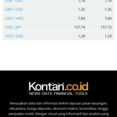
EUR / USD
1,16
1,16
GBP / USD
1,35
1,35
USD / HKD
7,84
7,84
USD / JPY
157,74
157,72
USD / SGD
1,28
1,28
Menyajikan data dan informasi terkini seputar pasar keuangan,
reksadana, bunga deposito, ekonomi makro, komoditas, hingga
penjualan mobil. Dengan visual yang informatif dan analisis yang