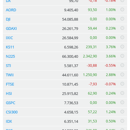
DX
99,70
-0,18
-0.18%
AORD
9.405,40
93,50
1.00%
DJI
54.085,88
0,00
0.00%
GDAXI
26.261,79
59,44
0.23%
IXIC
26.584,99
0,00
0.00%
KS11
6.598,26
239,31
3.76%
N225
66.300,40
2.342,90
3.66%
STI
5.581,37
-30,88
-0.55%
TWII
44.611,60
1.250,90
2.88%
FTSE
10.871,45
-7,93
-0.07%
HSI
25.915,82
62,90
0.24%
GSPC
7.736,53
0,00
0.00%
CSI300
4.658,15
57,22
1.24%
IDX
6.351,14
31,53
0.50%