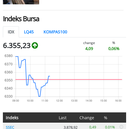
Indeks Bursa
IDX
LQ45
KOMPAS100
change
%
6.355,23
4,09
0,06%
Indeks
Last
Change
%
SSEC
3.878,92
0,49
0.01%