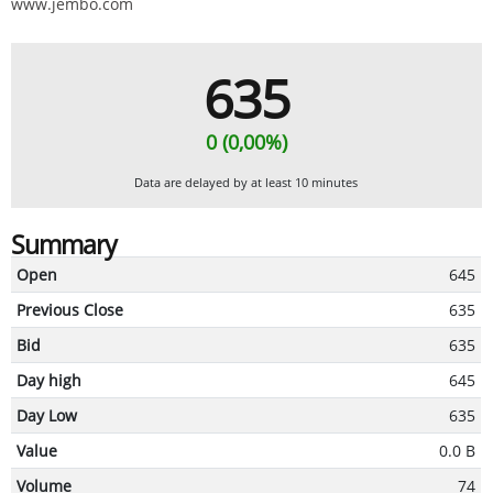
www.jembo.com
635
0 (0,00%)
Data are delayed by at least 10 minutes
Summary
Open
645
Previous Close
635
Bid
635
Day high
645
Day Low
635
Value
0.0 B
Volume
74