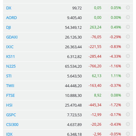
DX
99,72
0,05
0.05%
AORD
9.405,40
0,00
0.00%
DJI
54.349,12
263,24
0.49%
GDAXI
26.126,30
-76,05
-0.29%
IXIC
26.363,44
-221,55
-0.83%
KS11
6.312,82
-285,44
-4.33%
N225
65.534,20
-766,20
-1.16%
STI
5.643,50
62,13
1.11%
TWII
44.448,20
-163,40
-0.37%
FTSE
10.888,30
8,92
0.08%
HSI
25.470,48
-445,34
-1.72%
GSPC
7.723,53
-12,99
-0.17%
CSI300
4.637,89
-20,26
-0.43%
IDX
6.348,18
-2,96
-0.05%