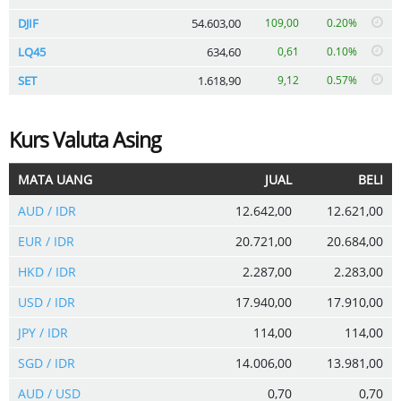
DJIF
54.603,00
109,00
0.20%
LQ45
634,60
0,61
0.10%
SET
1.618,90
9,12
0.57%
Kurs Valuta Asing
MATA UANG
JUAL
BELI
AUD / IDR
12.642,00
12.621,00
EUR / IDR
20.721,00
20.684,00
HKD / IDR
2.287,00
2.283,00
USD / IDR
17.940,00
17.910,00
JPY / IDR
114,00
114,00
SGD / IDR
14.006,00
13.981,00
AUD / USD
0,70
0,70