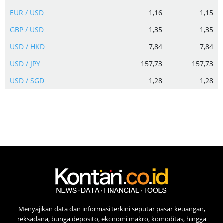
EUR / USD
1,16
1,15
GBP / USD
1,35
1,35
USD / HKD
7,84
7,84
USD / JPY
157,73
157,73
USD / SGD
1,28
1,28
Menyajikan data dan informasi terkini seputar pasar keuangan,
reksadana, bunga deposito, ekonomi makro, komoditas, hingga