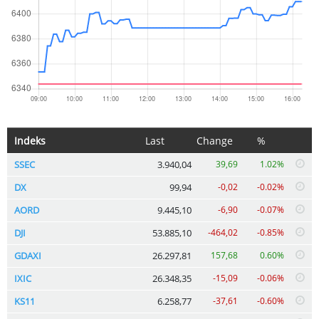
Indeks
Last
Change
%
SSEC
3.940,04
39,69
1.02%
DX
99,94
-0,02
-0.02%
AORD
9.445,10
-6,90
-0.07%
DJI
53.885,10
-464,02
-0.85%
GDAXI
26.297,81
157,68
0.60%
IXIC
26.348,35
-15,09
-0.06%
KS11
6.258,77
-37,61
-0.60%