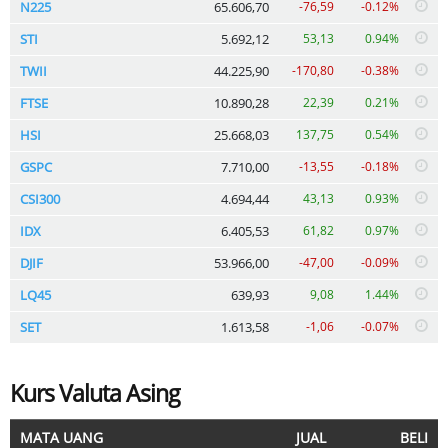
N225
65.606,70
-76,59
-0.12%
STI
5.692,12
53,13
0.94%
TWII
44.225,90
-170,80
-0.38%
FTSE
10.890,28
22,39
0.21%
HSI
25.668,03
137,75
0.54%
GSPC
7.710,00
-13,55
-0.18%
CSI300
4.694,44
43,13
0.93%
IDX
6.405,53
61,82
0.97%
DJIF
53.966,00
-47,00
-0.09%
LQ45
639,93
9,08
1.44%
SET
1.613,58
-1,06
-0.07%
Kurs Valuta Asing
MATA UANG
JUAL
BELI