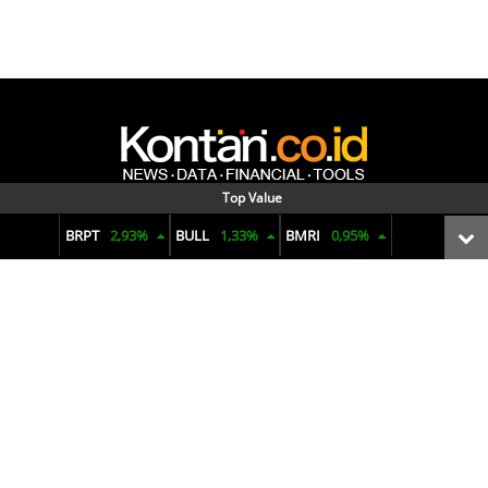
Top Value
Menyajikan data dan informasi terkini seputar pasar keuangan,
BRPT
2,93%
BULL
1,33%
BMRI
0,95%
reksadana, bunga deposito, ekonomi makro, komoditas, hingga
penjualan mobil. Dengan visual yang informatif dan analisis yang
tajam untuk membuat pengambilan keputusan finansial.