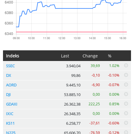
Indeks
Last
Change
%
SSEC
3.940,04
39,69
1.02%
DX
99,86
-0,10
-0.10%
AORD
9.445,10
-6,90
-0.07%
DJI
53.885,10
0,00
0.00%
GDAXI
26.362,38
222,25
0.85%
IXIC
26.348,35
0,00
0.00%
KS11
6.258,77
-37,61
-0.60%
N225
65.606,70
-76,59
-0.12%