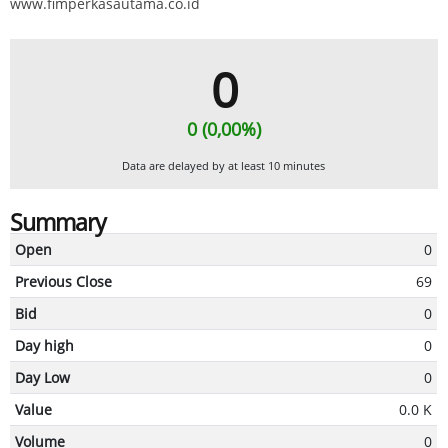
www.fimperkasautama.co.id
0
0 (0,00%)
Data are delayed by at least 10 minutes
Summary
Open
0
Previous Close
69
Bid
0
Day high
0
Day Low
0
Value
0.0 K
Volume
0