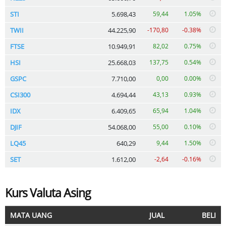
STI
5.698,43
59,44
1.05%
TWII
44.225,90
-170,80
-0.38%
FTSE
10.949,91
82,02
0.75%
HSI
25.668,03
137,75
0.54%
GSPC
7.710,00
0,00
0.00%
CSI300
4.694,44
43,13
0.93%
IDX
6.409,65
65,94
1.04%
DJIF
54.068,00
55,00
0.10%
LQ45
640,29
9,44
1.50%
SET
1.612,00
-2,64
-0.16%
Kurs Valuta Asing
MATA UANG
JUAL
BELI