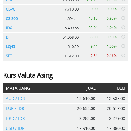
GSPC
7.710,00
0,00
0.00%
CSI300
4.694,44
43,13
0.93%
IDX
6.409,65
65,94
1.04%
DJIF
54.068,00
55,00
0.10%
LQ45
640,29
9,44
1.50%
SET
1.612,00
-2,64
-0.16%
Kurs Valuta Asing
MATA UANG
JUAL
BELI
AUD / IDR
12.610,00
12.588,00
EUR / IDR
20.654,00
20.617,00
HKD / IDR
2.283,00
2.279,00
USD / IDR
17.910,00
17.880,00