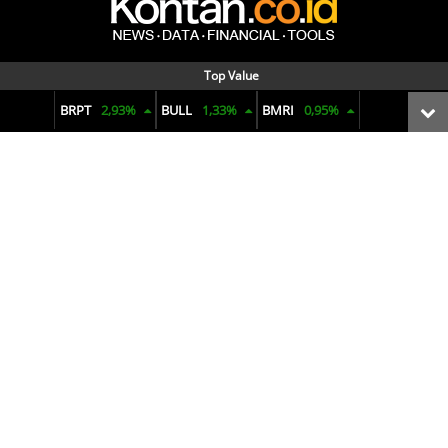
Menyajikan data dan informasi terkini seputar pasar keuangan,
Top Value
reksadana, bunga deposito, ekonomi makro, komoditas, hingga
BRPT
2,93%
BULL
1,33%
BMRI
0,95%
penjualan mobil. Dengan visual yang informatif dan analisis yang
tajam untuk membuat pengambilan keputusan finansial.
Terms of Use
Privacy Policy
Pedoman Pemberitaan Media Siber
© 2025 pusatdata.kontan.co.id. All rights reserved