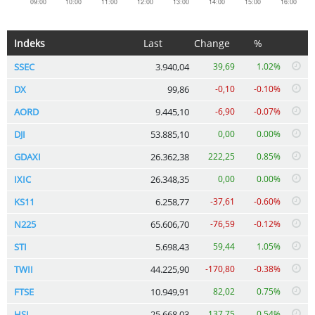
Indeks
Last
Change
%
SSEC
3.940,04
39,69
1.02%
DX
99,86
-0,10
-0.10%
AORD
9.445,10
-6,90
-0.07%
DJI
53.885,10
0,00
0.00%
GDAXI
26.362,38
222,25
0.85%
IXIC
26.348,35
0,00
0.00%
KS11
6.258,77
-37,61
-0.60%
N225
65.606,70
-76,59
-0.12%
STI
5.698,43
59,44
1.05%
TWII
44.225,90
-170,80
-0.38%
FTSE
10.949,91
82,02
0.75%
HSI
25.668,03
137,75
0.54%