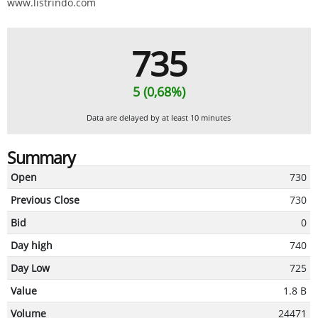
www.listrindo.com
735
5 (0,68%)
Data are delayed by at least 10 minutes
Summary
Open
730
Previous Close
730
Bid
0
Day high
740
Day Low
725
Value
1.8 B
Volume
24471