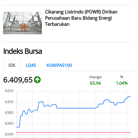
Cikarang Listrindo (POWR) Dirikan
Perusahaan Baru Bidang Energi
Terbarukan
Indeks Bursa
IDX
LQ45
KOMPAS100
change
%
6.409,65
65,94
1,04%