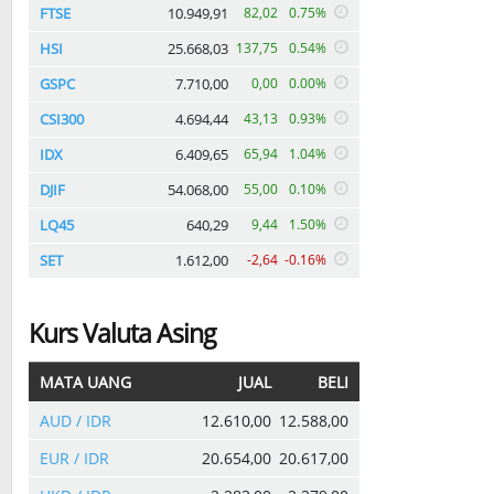
FTSE
10.949,91
82,02
0.75%
HSI
25.668,03
137,75
0.54%
GSPC
7.710,00
0,00
0.00%
CSI300
4.694,44
43,13
0.93%
IDX
6.409,65
65,94
1.04%
DJIF
54.068,00
55,00
0.10%
LQ45
640,29
9,44
1.50%
SET
1.612,00
-2,64
-0.16%
Kurs Valuta Asing
MATA UANG
JUAL
BELI
AUD / IDR
12.610,00
12.588,00
EUR / IDR
20.654,00
20.617,00