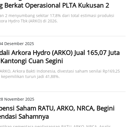
g Berkat Operasional PLTA Kukusan 2
n 2 menyumbang sekitar 17,8% dari total estimasi produksi
rkora Hydro Tbk (ARKO) di 2026.
04 Desember 2025
ali Arkora Hydro (ARKO) Jual 165,07 Juta
Kantongi Cuan Segini
ARKO, Arkora Bakti Indonesia, divestasi saham senilai Rp169,25
i kepemilikan turun jadi 41,88%.
28 November 2025
pensi Saham RATU, ARKO, NRCA, Begini
ndasi Sahamnya
ntikan sementara perdagangan RATU, ARKO, NRCA. Analis