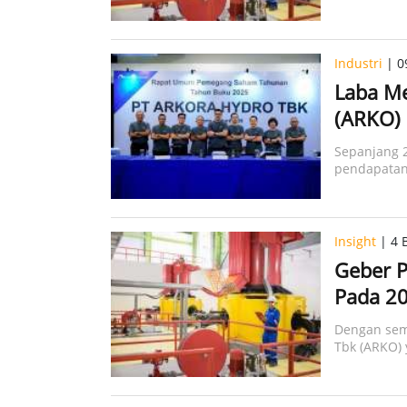
obligasi.
Industri
| 0
Laba Me
(ARKO) 
Sepanjang 2
pendapatan
Insight
| 4 B
Geber P
Pada 20
Dengan sema
Tbk (ARKO) 