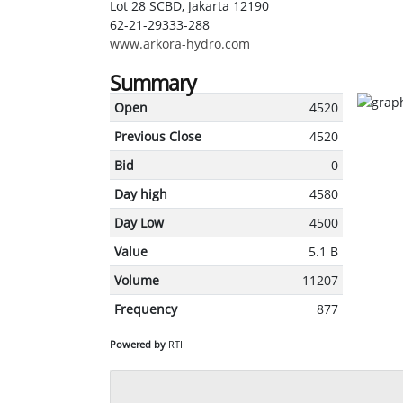
Lot 28 SCBD, Jakarta 12190
62-21-29333-288
www.arkora-hydro.com
Summary
Open
4520
Previous Close
4520
Bid
0
Day high
4580
Day Low
4500
Value
5.1 B
Volume
11207
Frequency
877
Powered by
RTI