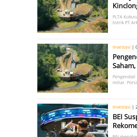
Kinclon
PLTA Kukusa
listrik PT A
Investasi
| 
Pengend
Saham, 
Pengendali 
miliar. Pors
Investasi
| 
BEI Sus
Rekome
BEI menghe