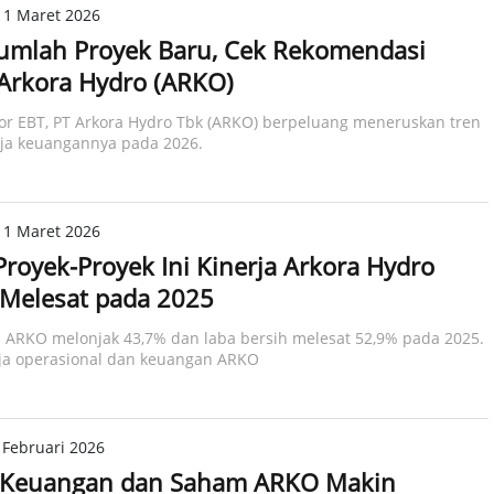
11 Maret 2026
umlah Proyek Baru, Cek Rekomendasi
Arkora Hydro (ARKO)
or EBT, PT Arkora Hydro Tbk (ARKO) berpeluang meneruskan tren
erja keuangannya pada 2026.
11 Maret 2026
Proyek-Proyek Ini Kinerja Arkora Hydro
Melesat pada 2025
 ARKO melonjak 43,7% dan laba bersih melesat 52,9% pada 2025.
rja operasional dan keuangan ARKO
 Februari 2026
a Keuangan dan Saham ARKO Makin