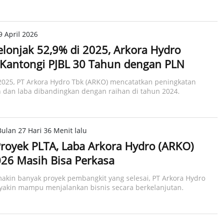
9 April 2026
lonjak 52,9% di 2025, Arkora Hydro
Kantongi PJBL 30 Tahun dengan PLN
025, PT Arkora Hydro Tbk (ARKO) mencatatkan peningkatan
 dan laba dibandingkan dengan raihan di tahun 2024.
ulan 27 Hari 36 Menit lalu
royek PLTA, Laba Arkora Hydro (ARKO)
26 Masih Bisa Perkasa
kin banyak proyek pembangkit yang selesai, PT Arkora Hydro
yakin mampu menjalankan bisnis secara berkelanjutan.