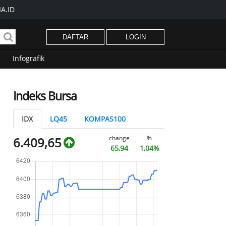
A.ID
DAFTAR
LOGIN
Infografik
Indeks Bursa
IDX
LQ45
KOMPAS100
change
%
6.409,65
65,94
1,04%