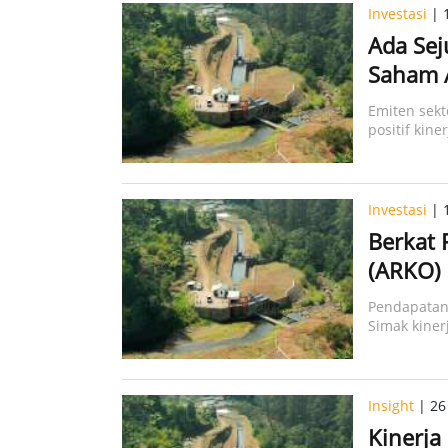
Investasi
| 
Ada Sej
Saham 
Emiten sekt
positif kin
Investasi
| 
Berkat 
(ARKO) 
Pendapatan
Simak kine
Insight
| 26
Kinerj