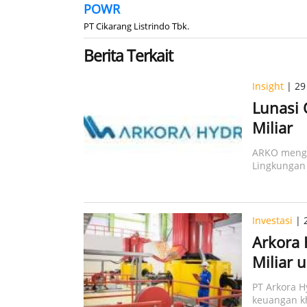
POWR
PT Cikarang Listrindo Tbk.
Berita Terkait
Insight
| 29 
Lunasi 
Miliar
ARKO mengg
Lingkungan 
2026.
Investasi
| 2
Arkora 
Miliar 
PT Arkora H
keuangan kh