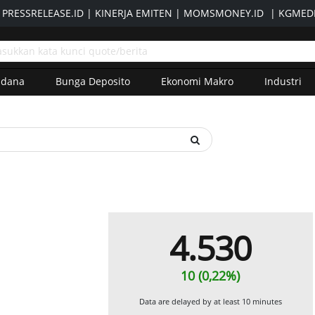
|
PRESSRELEASE.ID
|
KINERJA EMITEN
|
MOMSMONEY.ID
|
KGMEDI
adana
Bunga Deposito
Ekonomi Makro
Industri
4.530
10 (0,22%)
Data are delayed by at least 10 minutes