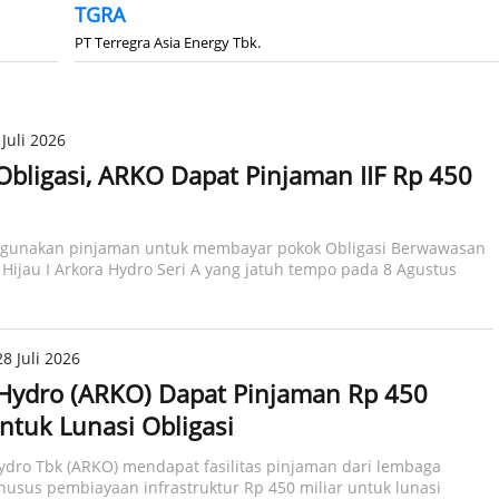
TGRA
PT Terregra Asia Energy Tbk.
Juli 2026
Obligasi, ARKO Dapat Pinjaman IIF Rp 450
unakan pinjaman untuk membayar pokok Obligasi Berwawasan
Hijau I Arkora Hydro Seri A yang jatuh tempo pada 8 Agustus
8 Juli 2026
Hydro (ARKO) Dapat Pinjaman Rp 450
untuk Lunasi Obligasi
ydro Tbk (ARKO) mendapat fasilitas pinjaman dari lembaga
usus pembiayaan infrastruktur Rp 450 miliar untuk lunasi