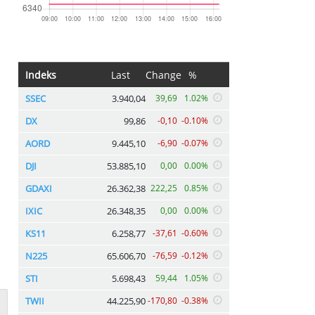
Indeks
Last
Change
%
SSEC
3.940,04
39,69
1.02%
DX
99,86
-0,10
-0.10%
AORD
9.445,10
-6,90
-0.07%
DJI
53.885,10
0,00
0.00%
GDAXI
26.362,38
222,25
0.85%
IXIC
26.348,35
0,00
0.00%
KS11
6.258,77
-37,61
-0.60%
N225
65.606,70
-76,59
-0.12%
STI
5.698,43
59,44
1.05%
TWII
44.225,90
-170,80
-0.38%