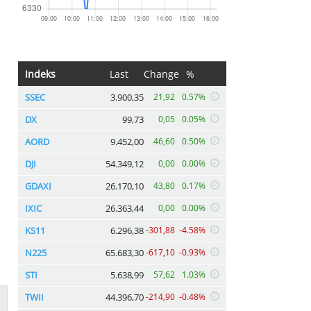
Indeks
Last
Change
%
SSEC
3.900,35
21,92
0.57%
DX
99,73
0,05
0.05%
AORD
9.452,00
46,60
0.50%
DJI
54.349,12
0,00
0.00%
GDAXI
26.170,10
43,80
0.17%
IXIC
26.363,44
0,00
0.00%
KS11
6.296,38
-301,88
-4.58%
N225
65.683,30
-617,10
-0.93%
STI
5.638,99
57,62
1.03%
TWII
44.396,70
-214,90
-0.48%