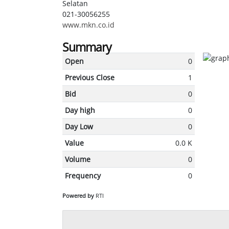
Selatan
021-30056255
www.mkn.co.id
Summary
Open
0
Previous Close
1
Bid
0
Day high
0
Day Low
0
Value
0.0 K
Volume
0
Frequency
0
Powered by
RTI