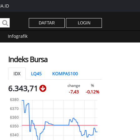
A.ID
DAFTAR
LOGIN
Infografik
Indeks Bursa
IDX
LQ45
KOMPAS100
change
%
6.343,71
-7,43
-0,12%