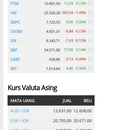
FTSE
10.901,59
13,29
0.12%
HSI
25.530,28
-385,54
-1.49%
GSPC
7.723,53
0,00
0.00%
CSI300
4.651,31
-6,84
-0.15%
IDX
6.343,71
-7,43
-0.12%
DJIF
54.571,00
77,00
0.14%
LQ45
630,86
-3,13
-0.49%
SET
1.614,64
4,86
0.30%
Kurs Valuta Asing
MATA UANG
JUAL
BELI
AUD / IDR
12.631,00
12.608,00
EUR / IDR
20.705,00
20.671,00