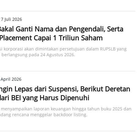
7 Juli 2026
kal Ganti Nama dan Pengendali, Serta
 Placement Capai 1 Triliun Saham
i korporasi akan dimintakan persetujuan dalam RUPSLB yang
 berlangsung pada 24 Agustus 2026.​
 April 2026
gin Lepas dari Suspensi, Berikut Deretan
dari BEI yang Harus Dipenuhi
 menyampaikan laporan keuangan hingga tahun buku 2025 dan
dang rencana menggelar backdoor listing.