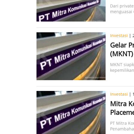
Dari privat
menguasai 
Investasi
| 2
Gelar P
(MKNT) 
MKNT siapka
kepemilikan
Investasi
| 1
Mitra K
Placeme
PT Mitra K
Penambahan