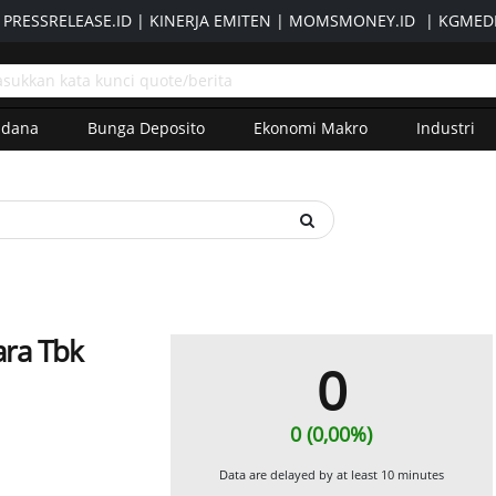
|
PRESSRELEASE.ID
|
KINERJA EMITEN
|
MOMSMONEY.ID
|
KGMEDI
adana
Bunga Deposito
Ekonomi Makro
Industri
ara Tbk
0
0 (0,00%)
Data are delayed by at least 10 minutes