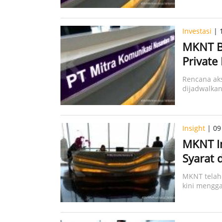
Investasi
| 1
MKNT Ba
Private
Rencana aks
dijadwalkan
Insight
| 09
MKNT In
Syarat 
MKNT telah
kini mengga