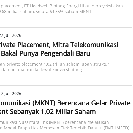
e placement, PT Headwell Bintang Energi Hijau diproyeksi akan
668 miliar saham, setara 64,85% saham MKNT
7 Juli 2026
rivate Placement, Mitra Telekomunikasi
Bakal Punya Pengendali Baru
n private placement 1,02 triliun saham, ubah struktur
 dan perkuat modal lewat konversi utang.
7 Juli 2026
omunikasi (MKNT) Berencana Gelar Private
nt Sebanyak 1,02 Miliar Saham
omunikasi Nusantara Tbk (MKNT) berencana melakukan
 Modal Tanpa Hak Memesan Efek Terlebih Dahulu (PMTHMETD)