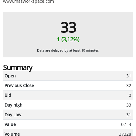
www.masworkspace.com
33
1 (3,12%)
Data are delayed by at least 10 minutes
Summary
Open
31
Previous Close
32
Bid
0
Day high
33
Day Low
31
Value
0.1 B
Volume
37328