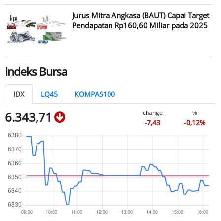
Jurus Mitra Angkasa (BAUT) Capai Target
Pendapatan Rp160,60 Miliar pada 2025
Indeks Bursa
IDX
LQ45
KOMPAS100
change
%
6.343,71
-7,43
-0,12%