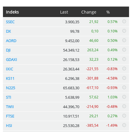
Indeks
Last
Change
%
SSEC
3.900,35
21,92
0.57%
DX
99,78
0,10
0.10%
AORD
9.452,00
46,60
0.50%
DJI
54.349,12
263,24
0.49%
GDAXI
26.158,53
32,23
0.12%
IXIC
26.363,44
-221,55
-0.83%
KS11
6.296,38
-301,88
-4.58%
N225
65.683,30
-617,10
-0.93%
STI
5.638,99
57,62
1.03%
TWII
44.396,70
-214,90
-0.48%
FTSE
10.917,51
29,21
0.27%
HSI
25.530,28
-385,54
-1.49%