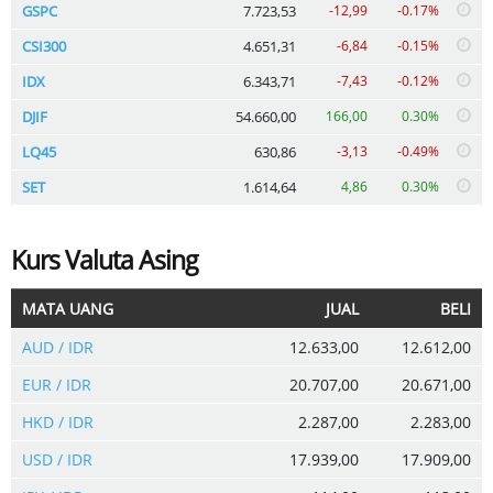
GSPC
7.723,53
-12,99
-0.17%
CSI300
4.651,31
-6,84
-0.15%
IDX
6.343,71
-7,43
-0.12%
DJIF
54.660,00
166,00
0.30%
LQ45
630,86
-3,13
-0.49%
SET
1.614,64
4,86
0.30%
Kurs Valuta Asing
MATA UANG
JUAL
BELI
AUD / IDR
12.633,00
12.612,00
EUR / IDR
20.707,00
20.671,00
HKD / IDR
2.287,00
2.283,00
USD / IDR
17.939,00
17.909,00