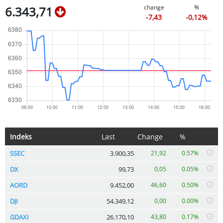
change
%
6.343,71
-7,43
-0,12%
Indeks
Last
Change
%
SSEC
3.900,35
21,92
0.57%
DX
99,73
0,05
0.05%
AORD
9.452,00
46,60
0.50%
DJI
54.349,12
0,00
0.00%
GDAXI
26.170,10
43,80
0.17%