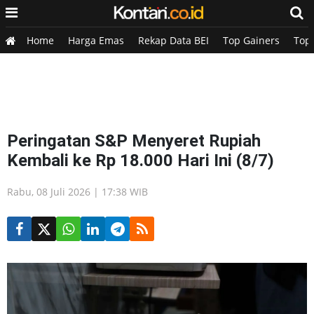
Home
Harga Emas
Rekap Data BEI
Top Gainers
Top
Peringatan S&P Menyeret Rupiah
Kembali ke Rp 18.000 Hari Ini (8/7)
Rabu, 08 Juli 2026 | 17:38 WIB