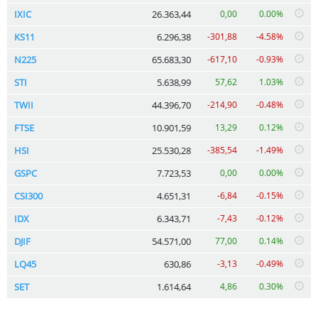
IXIC
26.363,44
0,00
0.00%
KS11
6.296,38
-301,88
-4.58%
N225
65.683,30
-617,10
-0.93%
STI
5.638,99
57,62
1.03%
TWII
44.396,70
-214,90
-0.48%
FTSE
10.901,59
13,29
0.12%
HSI
25.530,28
-385,54
-1.49%
GSPC
7.723,53
0,00
0.00%
CSI300
4.651,31
-6,84
-0.15%
IDX
6.343,71
-7,43
-0.12%
DJIF
54.571,00
77,00
0.14%
LQ45
630,86
-3,13
-0.49%
SET
1.614,64
4,86
0.30%