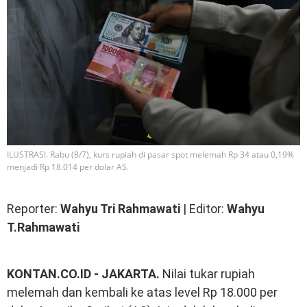
ILUSTRASI. Rabu (8/7), kurs rupiah di pasar spot melemah Rp 34 atau 0,19%
menjadi Rp 18.014 per dolar AS.
Reporter:
Wahyu Tri Rahmawati
| Editor:
Wahyu
T.Rahmawati
KONTAN.CO.ID - JAKARTA.
Nilai tukar rupiah
melemah dan kembali ke atas level Rp 18.000 per