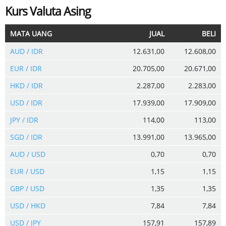
Kurs Valuta Asing
MATA UANG
JUAL
BELI
AUD / IDR
12.631,00
12.608,00
EUR / IDR
20.705,00
20.671,00
HKD / IDR
2.287,00
2.283,00
USD / IDR
17.939,00
17.909,00
JPY / IDR
114,00
113,00
SGD / IDR
13.991,00
13.965,00
AUD / USD
0,70
0,70
EUR / USD
1,15
1,15
GBP / USD
1,35
1,35
USD / HKD
7,84
7,84
USD / JPY
157,91
157,89