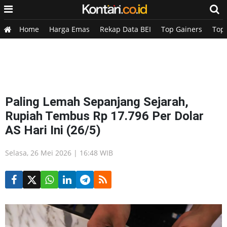
Home
Harga Emas
Rekap Data BEI
Top Gainers
Top
Paling Lemah Sepanjang Sejarah,
Rupiah Tembus Rp 17.796 Per Dolar
AS Hari Ini (26/5)
Selasa, 26 Mei 2026 | 16:48 WIB