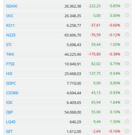
GDAXI
26.362,38
222,25
0.85%
IXIC
26.348,35
0,00
0.00%
KS11
6.258,77
-37,61
-0.60%
N225
65.606,70
-76,59
-0.12%
STI
5.698,43
59,44
1.05%
TWII
44.225,90
-170,80
-0.38%
FTSE
10.949,91
82,02
0.75%
HSI
25.668,03
137,75
0.54%
GSPC
7.710,00
0,00
0.00%
CSI300
4.694,44
43,13
0.93%
IDX
6.409,65
65,94
1.04%
DJIF
54.068,00
55,00
0.10%
LQ45
640,29
9,44
1.50%
SET
1.612,00
-2,64
-0.16%