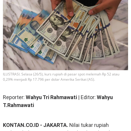
ILUSTRASI. Selasa (26/5), kurs rupiah di pasar spot melemah Rp 52 atau
0,29% menjadi Rp 17.796 per dolar Amerika Serikat (AS).
Reporter:
Wahyu Tri Rahmawati
| Editor:
Wahyu
T.Rahmawati
KONTAN.CO.ID - JAKARTA.
Nilai tukar rupiah