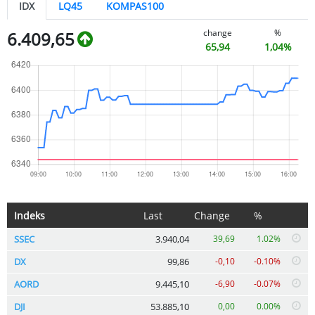
IDX
LQ45
KOMPAS100
change
%
6.409,65
65,94
1,04%
Indeks
Last
Change
%
SSEC
3.940,04
39,69
1.02%
DX
99,86
-0,10
-0.10%
AORD
9.445,10
-6,90
-0.07%
DJI
53.885,10
0,00
0.00%