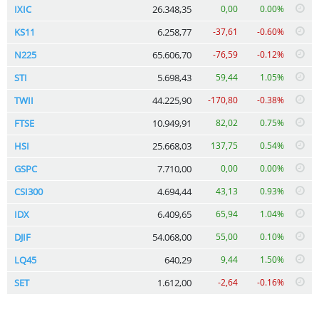
IXIC
26.348,35
0,00
0.00%
KS11
6.258,77
-37,61
-0.60%
N225
65.606,70
-76,59
-0.12%
STI
5.698,43
59,44
1.05%
TWII
44.225,90
-170,80
-0.38%
FTSE
10.949,91
82,02
0.75%
HSI
25.668,03
137,75
0.54%
GSPC
7.710,00
0,00
0.00%
CSI300
4.694,44
43,13
0.93%
IDX
6.409,65
65,94
1.04%
DJIF
54.068,00
55,00
0.10%
LQ45
640,29
9,44
1.50%
SET
1.612,00
-2,64
-0.16%