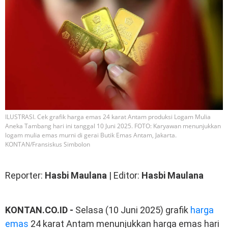
ILUSTRASI. Cek grafik harga emas 24 karat Antam produksi Logam Mulia
Aneka Tambang hari ini tanggal 10 Juni 2025. FOTO: Karyawan menunjukkan
logam mulia emas murni di gerai Butik Emas Antam, Jakarta.
KONTAN/Fransiskus Simbolon
Reporter:
Hasbi Maulana
| Editor:
Hasbi Maulana
KONTAN.CO.ID -
Selasa (10 Juni 2025) grafik
harga
emas
24 karat Antam menunjukkan harga emas hari