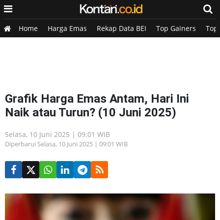
Home
Harga Emas
Rekap Data BEI
Top Gainers
Top
Grafik Harga Emas Antam, Hari Ini
Naik atau Turun? (10 Juni 2025)
Selasa, 10 Juni 2025 | 09:01 WIB
Diperbarui Selasa, 10 Juni 2025 | 09:01 WIB