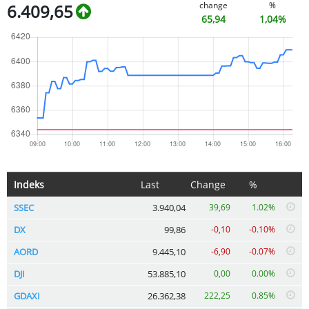
change
%
6.409,65
65,94
1,04%
Indeks
Last
Change
%
SSEC
3.940,04
39,69
1.02%
DX
99,86
-0,10
-0.10%
AORD
9.445,10
-6,90
-0.07%
DJI
53.885,10
0,00
0.00%
GDAXI
26.362,38
222,25
0.85%