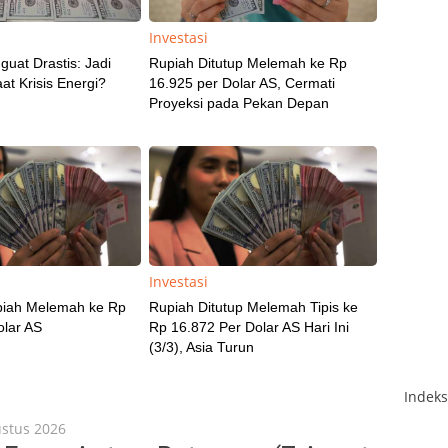
Investasi
uat Drastis: Jadi
Rupiah Ditutup Melemah ke Rp
t Krisis Energi?
16.925 per Dolar AS, Cermati
Proyeksi pada Pekan Depan
Investasi
upiah Melemah ke Rp
Rupiah Ditutup Melemah Tipis ke
olar AS
Rp 16.872 Per Dolar AS Hari Ini
(3/3), Asia Turun
Indek
ustus 2026