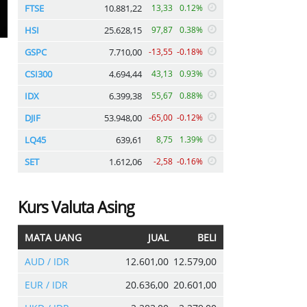
FTSE
10.881,22
13,33
0.12%
HSI
25.628,15
97,87
0.38%
GSPC
7.710,00
-13,55
-0.18%
CSI300
4.694,44
43,13
0.93%
IDX
6.399,38
55,67
0.88%
DJIF
53.948,00
-65,00
-0.12%
LQ45
639,61
8,75
1.39%
SET
1.612,06
-2,58
-0.16%
Kurs Valuta Asing
MATA UANG
JUAL
BELI
AUD / IDR
12.601,00
12.579,00
EUR / IDR
20.636,00
20.601,00