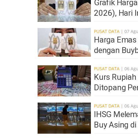
Grafik Harg
2026), Hari 
PUSAT DATA
| 07 Ag
Harga Emas 
dengan Buyb
PUSAT DATA
| 06 Ag
Kurs Rupiah 
Ditopang Pe
PUSAT DATA
| 06 Ag
IHSG Melemah
Buy Asing d