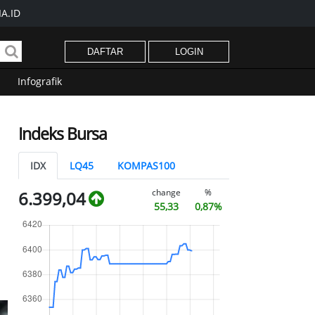
A.ID
DAFTAR
LOGIN
Infografik
Indeks Bursa
IDX
LQ45
KOMPAS100
change
%
6.399,04
55,33
0,87%