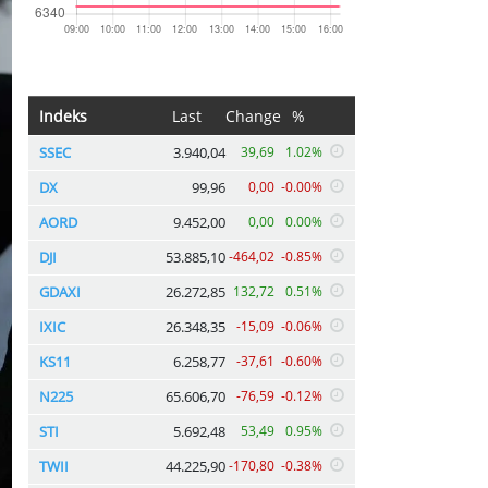
Indeks
Last
Change
%
SSEC
3.940,04
39,69
1.02%
DX
99,96
0,00
-0.00%
AORD
9.452,00
0,00
0.00%
DJI
53.885,10
-464,02
-0.85%
GDAXI
26.272,85
132,72
0.51%
IXIC
26.348,35
-15,09
-0.06%
KS11
6.258,77
-37,61
-0.60%
N225
65.606,70
-76,59
-0.12%
STI
5.692,48
53,49
0.95%
TWII
44.225,90
-170,80
-0.38%