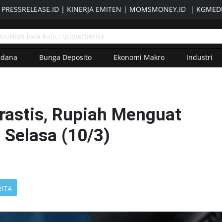
|
PRESSRELEASE.ID
|
KINERJA EMITEN
|
MOMSMONEY.ID
|
KGMEDI
adana
Bunga Deposito
Ekonomi Makro
Industri
rastis, Rupiah Menguat
 Selasa (10/3)
RITA