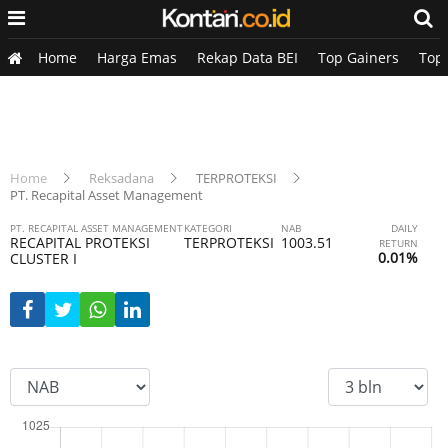
Home
Harga Emas
Rekap Data BEI
Top Gainers
Top
Home
Reksadana
TERPROTEKSI
PT. Recapital Asset Management
PT. RECAPITAL ASSET MANAGEMENT
KATEGORI
NAB
DAILY
RECAPITAL PROTEKSI
TERPROTEKSI
1003.51
RETURN
0.01%
CLUSTER I