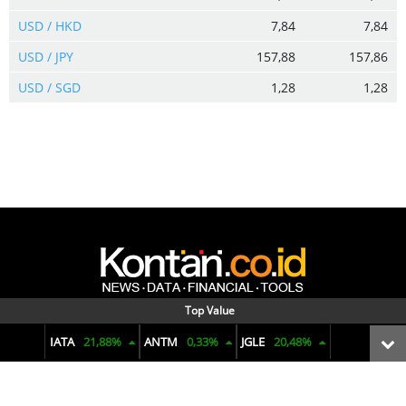
USD / HKD
7,84
7,84
USD / JPY
157,88
157,86
USD / SGD
1,28
1,28
Top Value
Menyajikan data dan informasi terkini seputar pasar keuangan,
reksadana, bunga deposito, ekonomi makro, komoditas, hingga
IATA
21,88%
ANTM
0,33%
JGLE
20,48%
penjualan mobil. Dengan visual yang informatif dan analisis yang
tajam untuk membuat pengambilan keputusan finansial.