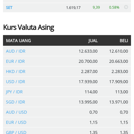
SET
1.619,17
9,39
0.58%
Kurs Valuta Asing
MATA UANG
JUAL
BELI
AUD / IDR
12.633,00
12.610,00
EUR / IDR
20.700,00
20.663,00
HKD / IDR
2.287,00
2.283,00
USD / IDR
17.939,00
17.909,00
JPY / IDR
114,00
113,00
SGD / IDR
13.995,00
13.971,00
AUD / USD
0,70
0,70
EUR / USD
1,15
1,15
GBP / USD
1,35
1,35