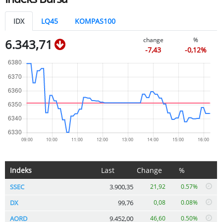
IDX
LQ45
KOMPAS100
change
%
6.343,71
-7,43
-0,12%
Indeks
Last
Change
%
SSEC
3.900,35
21,92
0.57%
DX
99,76
0,08
0.08%
AORD
9.452,00
46,60
0.50%