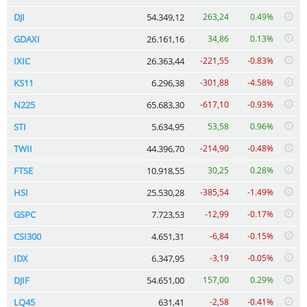
DJI
54.349,12
263,24
0.49%
GDAXI
26.161,16
34,86
0.13%
IXIC
26.363,44
-221,55
-0.83%
KS11
6.296,38
-301,88
-4.58%
N225
65.683,30
-617,10
-0.93%
STI
5.634,95
53,58
0.96%
TWII
44.396,70
-214,90
-0.48%
FTSE
10.918,55
30,25
0.28%
HSI
25.530,28
-385,54
-1.49%
GSPC
7.723,53
-12,99
-0.17%
CSI300
4.651,31
-6,84
-0.15%
IDX
6.347,95
-3,19
-0.05%
DJIF
54.651,00
157,00
0.29%
LQ45
631,41
-2,58
-0.41%