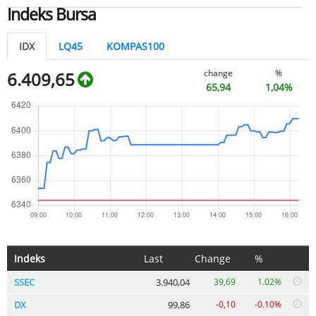
Indeks Bursa
IDX
LQ45
KOMPAS100
change
%
6.409,65
65,94
1,04%
Indeks
Last
Change
%
SSEC
3.940,04
39,69
1.02%
DX
99,86
-0,10
-0.10%