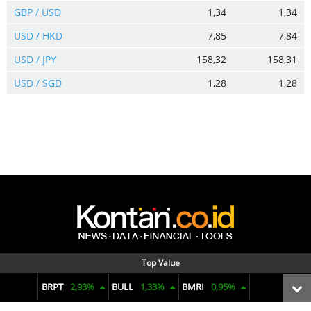
GBP / USD
1,34
1,34
USD / HKD
7,85
7,84
USD / JPY
158,32
158,31
USD / SGD
1,28
1,28
Menyajikan data dan informasi terkini seputar pasar keuangan,
Top Value
reksadana, bunga deposito, ekonomi makro, komoditas, hingga
BRPT
2,93%
BULL
1,33%
BMRI
0,95%
penjualan mobil. Dengan visual yang informatif dan analisis yang
tajam untuk membuat pengambilan keputusan finansial.