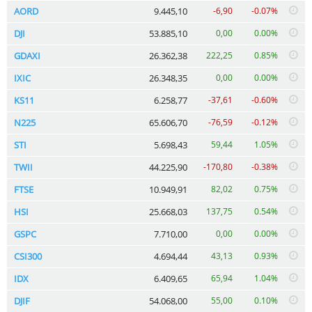
AORD
9.445,10
-6,90
-0.07%
DJI
53.885,10
0,00
0.00%
GDAXI
26.362,38
222,25
0.85%
IXIC
26.348,35
0,00
0.00%
KS11
6.258,77
-37,61
-0.60%
N225
65.606,70
-76,59
-0.12%
STI
5.698,43
59,44
1.05%
TWII
44.225,90
-170,80
-0.38%
FTSE
10.949,91
82,02
0.75%
HSI
25.668,03
137,75
0.54%
GSPC
7.710,00
0,00
0.00%
CSI300
4.694,44
43,13
0.93%
IDX
6.409,65
65,94
1.04%
DJIF
54.068,00
55,00
0.10%