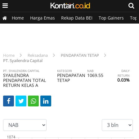
Home
Harga Emas
Rekap Data BEI
Top Gainers
Top
Home
Reksadana
PENDAPATAN TETAP
PT. Syailendra Capital
PT. SYAILENDRA CAPITAL
KATEGORI
NAB
DAILY
SYAILENDRA
PENDAPATAN
1069.55
RETURN
0.03%
PENDAPATAN TOTAL
TETAP
RETURN KELAS A