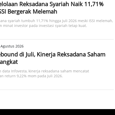
lolaan Reksadana Syariah Naik 11,71%
SSI Bergerak Melemah
na syariah tumbuh 11,71% hingga Juli 2026 meski ISSI melemah,
minat investor pada investasi syariah tetap kuat.​
 Agustus 2026
bound di Juli, Kinerja Reksadana Saham
rangkat
 data Infovesta, kinerja reksadana saham mencatat
n return 9,22% mom pada Juli 2026.