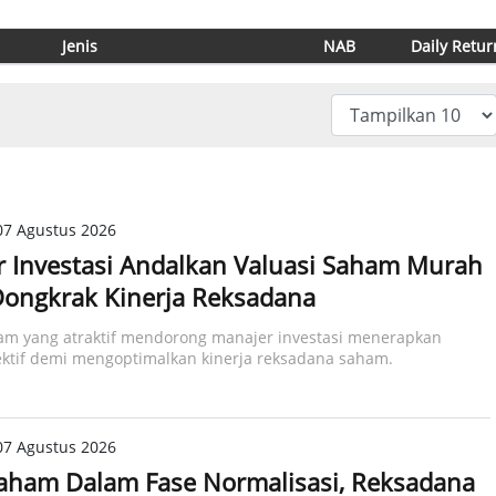
Jenis
NAB
Daily Retur
07 Agustus 2026
 Investasi Andalkan Valuasi Saham Murah
ongkrak Kinerja Reksadana
am yang atraktif mendorong manajer investasi menerapkan
lektif demi mengoptimalkan kinerja reksadana saham.
07 Agustus 2026
aham Dalam Fase Normalisasi, Reksadana