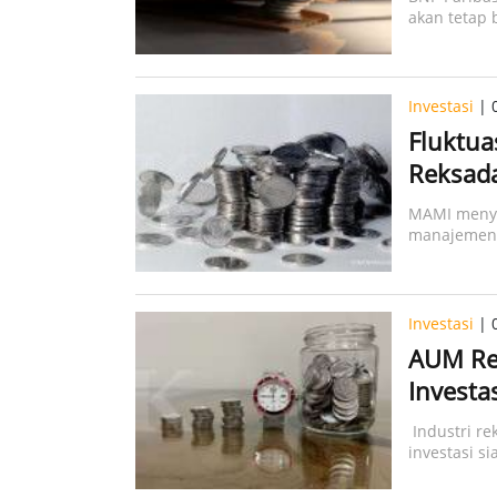
akan tetap 
Investasi
| 
Fluktuas
Reksad
MAMI menya
manajemen r
Investasi
| 
AUM Re
Investa
Industri r
investasi s