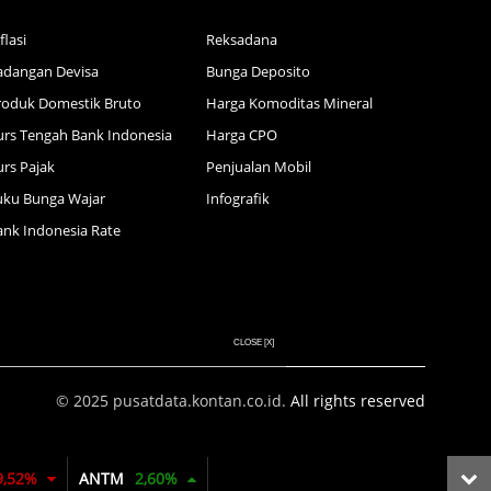
flasi
Reksadana
adangan Devisa
Bunga Deposito
roduk Domestik Bruto
Harga Komoditas Mineral
urs Tengah Bank Indonesia
Harga CPO
urs Pajak
Penjualan Mobil
uku Bunga Wajar
Infografik
ank Indonesia Rate
CLOSE [X]
© 2025 pusatdata.kontan.co.id. All rights reserved
9,52%
ANTM
2,60%