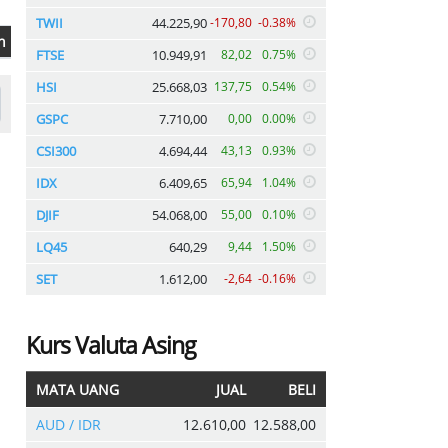
TWII
44.225,90
-170,80
-0.38%
n
FTSE
10.949,91
82,02
0.75%
HSI
25.668,03
137,75
0.54%
GSPC
7.710,00
0,00
0.00%
CSI300
4.694,44
43,13
0.93%
IDX
6.409,65
65,94
1.04%
DJIF
54.068,00
55,00
0.10%
LQ45
640,29
9,44
1.50%
SET
1.612,00
-2,64
-0.16%
Kurs Valuta Asing
MATA UANG
JUAL
BELI
AUD / IDR
12.610,00
12.588,00