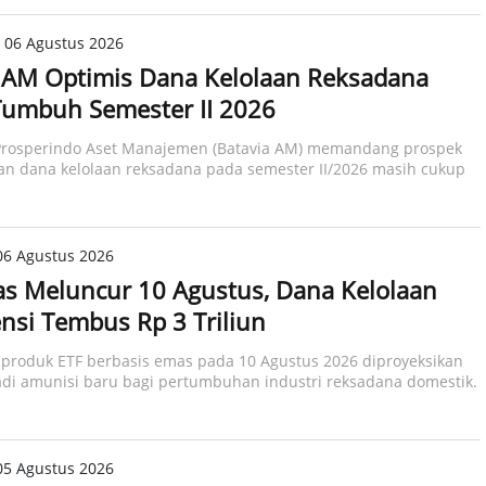
 06 Agustus 2026
 AM Optimis Dana Kelolaan Reksadana
Tumbuh Semester II 2026
 Prosperindo Aset Manajemen (Batavia AM) memandang prospek
n dana kelolaan reksadana pada semester II/2026 masih cukup
06 Agustus 2026
s Meluncur 10 Agustus, Dana Kelolaan
nsi Tembus Rp 3 Triliun
produk ETF berbasis emas pada 10 Agustus 2026 diproyeksikan
di amunisi baru bagi pertumbuhan industri reksadana domestik.
05 Agustus 2026