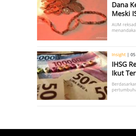
Dana Ke
Meski I
AUM reksada
menandakan 
Insight
| 05
IHSG Re
Ikut Te
Berdasarkan
pertumbuha