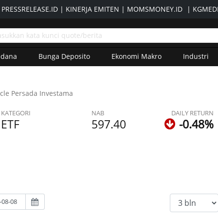
|
PRESSRELEASE.ID
|
KINERJA EMITEN
|
MOMSMONEY.ID
|
KGMEDI
adana
Bunga Deposito
Ekonomi Makro
Industri
acle Persada Investama
KATEGORI
NAB
DAILY RETURN
ETF
597.40
-0.48%