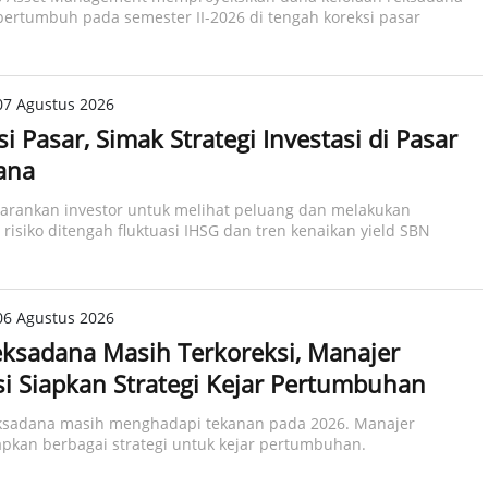
bertumbuh pada semester II-2026 di tengah koreksi pasar
07 Agustus 2026
i Pasar, Simak Strategi Investasi di Pasar
ana
rankan investor untuk melihat peluang dan melakukan
isiko ditengah fluktuasi IHSG dan tren kenaikan yield SBN
06 Agustus 2026
ksadana Masih Terkoreksi, Manajer
si Siapkan Strategi Kejar Pertumbuhan
eksadana masih menghadapi tekanan pada 2026. ​Manajer
iapkan berbagai strategi untuk kejar pertumbuhan.