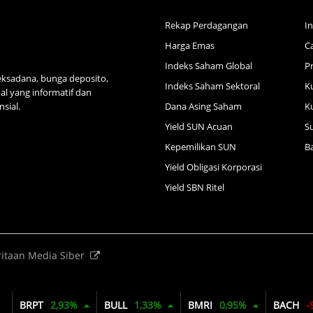
Rekap Perdagangan
In
Harga Emas
C
Indeks Saham Global
P
reksadana, bunga deposito,
Indeks Saham Sektoral
K
l yang informatif dan
sial.
Dana Asing Saham
K
Yield SUN Acuan
S
Kepemilikan SUN
B
Yield Obligasi Korporasi
Yield SBN Ritel
itaan Media Siber
BRPT
2,93%
BULL
1,33%
BMRI
0,95%
BACH
-