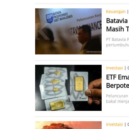
Keuangan
|
Batavia
Masih 
PT Batavia
pertumbuha
positif
Investasi
| 
ETF Ema
Berpote
Peluncuran 
bakal menja
Investasi
| 