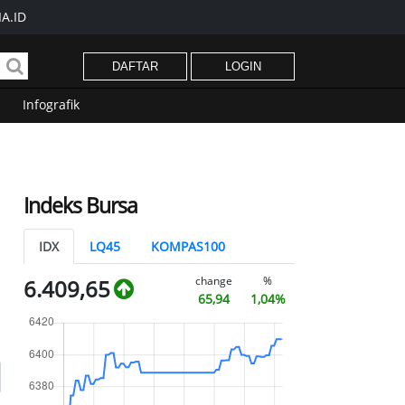
A.ID
DAFTAR
LOGIN
Infografik
Indeks Bursa
IDX
LQ45
KOMPAS100
change
%
6.409,65
65,94
1,04%