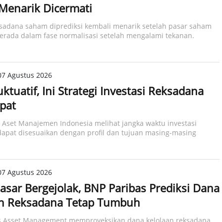
Menarik Dicermati
sadana saham diprediksi kembali menarik setelah pasar saham
erada dalam fase normalisasi setelah mengalami tekanan.
07 Agustus 2026
ktuatif, Ini Strategi Investasi Reksadana
pat
 Aset Manajemen Indonesia melihat jangka waktu investasi
apat disesuaikan dengan profil dan tujuan masing-masing
07 Agustus 2026
asar Bergejolak, BNP Paribas Prediksi Dana
an Reksadana Tetap Tumbuh
s Asset Management memproyeksikan dana kelolaan reksadana