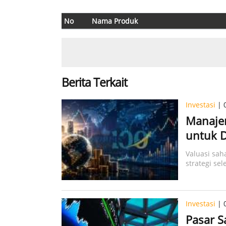
No
Nama Produk
Berita Terkait
Investasi
| 
Manajer
untuk D
Valuasi sah
strategi se
Investasi
| 
Pasar S