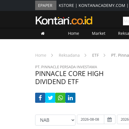
EPAPER
KSTORE
|
KONTANACADEMY.COM
Home
Market
Reks
Home
Reksadana
ETF
PT. Pinn
PT. PINNACLE PERSADA INVESTAMA
PINNACLE CORE HIGH
DIVIDEND ETF