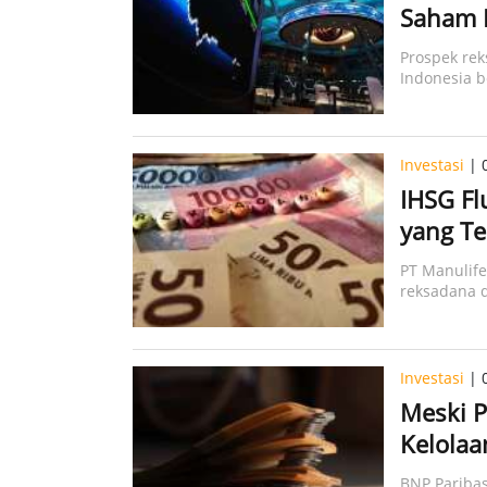
Saham 
Prospek rek
Indonesia b
Investasi
| 
IHSG Flu
yang Te
PT Manulife
reksadana d
investor
Investasi
| 
Meski P
Kelola
BNP Pariba