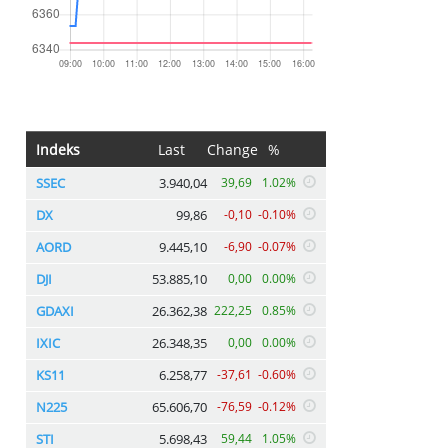
Indeks
Last
Change
%
SSEC
3.940,04
39,69
1.02%
DX
99,86
-0,10
-0.10%
AORD
9.445,10
-6,90
-0.07%
DJI
53.885,10
0,00
0.00%
GDAXI
26.362,38
222,25
0.85%
IXIC
26.348,35
0,00
0.00%
KS11
6.258,77
-37,61
-0.60%
N225
65.606,70
-76,59
-0.12%
STI
5.698,43
59,44
1.05%