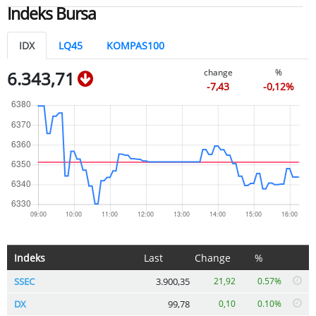
Indeks Bursa
IDX
LQ45
KOMPAS100
change
%
6.343,71
-7,43
-0,12%
Indeks
Last
Change
%
SSEC
3.900,35
21,92
0.57%
DX
99,78
0,10
0.10%