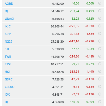
AORD
9.452,00
46,60
0.50%
DJI
54.349,12
263,24
0.49%
GDAXI
26.158,53
32,23
0.12%
IXIC
26.363,44
-221,55
-0.83%
KS11
6.296,38
-301,88
-4.58%
N225
65.683,30
-617,10
-0.93%
STI
5.638,99
57,62
1.03%
TWII
44.396,70
-214,90
-0.48%
FTSE
10.917,51
29,21
0.27%
HSI
25.530,28
-385,54
-1.49%
GSPC
7.723,53
-12,99
-0.17%
CSI300
4.651,31
-6,84
-0.15%
IDX
6.343,71
-7,43
-0.12%
DJIF
54.660,00
166,00
0.30%