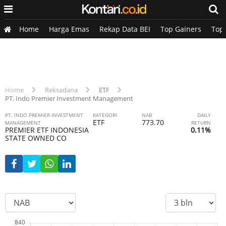
Home
Harga Emas
Rekap Data BEI
Top Gainers
Top
Home
Reksadana
ETF
PT. Indo Premier Investment Management
PT. INDO PREMIER INVESTMENT
KATEGORI
NAB
DAILY
ETF
773.70
MANAGEMENT
RETURN
PREMIER ETF INDONESIA
0.11%
STATE OWNED CO