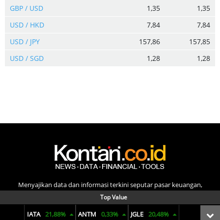
GBP / USD
1,35
1,35
USD / HKD
7,84
7,84
USD / JPY
157,86
157,85
USD / SGD
1,28
1,28
Menyajikan data dan informasi terkini seputar pasar keuangan,
reksadana, bunga deposito, ekonomi makro, komoditas, hingga
Top Value
penjualan mobil. Dengan visual yang informatif dan analisis yang
IATA
21,88%
ANTM
0,33%
JGLE
20,48%
tajam untuk membuat pengambilan keputusan finansial.