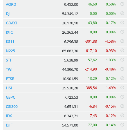
AORD
9.452,00
46,60
0.50%
DJI
54.349,12
0,00
0.00%
GDAXI
26.170,10
43,80
0.17%
IXIC
26.363,44
0,00
0.00%
KS11
6.296,38
-301,88
-4.58%
N225
65.683,30
-617,10
-0.93%
STI
5.638,99
57,62
1.03%
TWII
44.396,70
-214,90
-0.48%
FTSE
10.901,59
13,29
0.12%
HSI
25.530,28
-385,54
-1.49%
GSPC
7.723,53
0,00
0.00%
CSI300
4.651,31
-6,84
-0.15%
IDX
6.343,71
-7,43
-0.12%
DJIF
54.571,00
77,00
0.14%