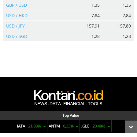
GBP / USD
1,35
1,35
USD / HKD
7,84
7,84
USD / JPY
157,91
157,89
USD / SGD
1,28
1,28
Menyajikan data dan informasi terkini seputar pasar keuangan,
Top Value
reksadana, bunga deposito, ekonomi makro, komoditas, hingga
IATA
21,88%
ANTM
0,33%
JGLE
20,48%
penjualan mobil. Dengan visual yang informatif dan analisis yang
tajam untuk membuat pengambilan keputusan finansial.