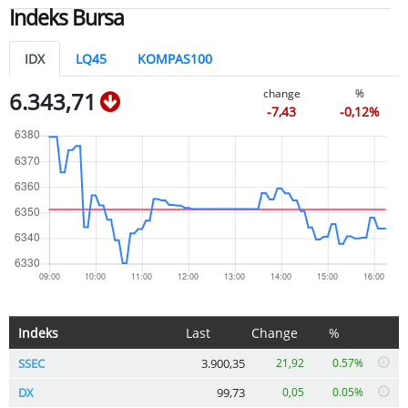
Indeks Bursa
IDX
LQ45
KOMPAS100
change
%
6.343,71
-7,43
-0,12%
Indeks
Last
Change
%
SSEC
3.900,35
21,92
0.57%
DX
99,73
0,05
0.05%