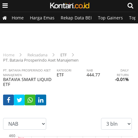
Home
Harga Emas
Rekap Data BEI
Top Gainers
Top
Home
Reksadana
ETF
PT. Batavia Prosperindo Aset Manajemen
PT. BATAVIA PROSPERINDO ASET
KATEGORI
NAB
DAILY
ETF
444.77
MANAJEMEN
RETURN
BATAVIA SMART LIQUID
-0.01%
ETF